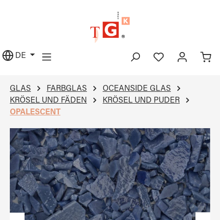
alt springen
DE
GLAS
FARBGLAS
OCEANSIDE GLAS
KRÖSEL UND FÄDEN
KRÖSEL UND PUDER
OPALESCENT
Bildergalerie überspringen