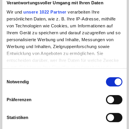
Verantwortungsvoller Umgang mit Ihren Daten
Wir und
unsere 1022 Partner
verarbeiten Ihre
persönlichen Daten, wie z. B. Ihre IP-Adresse, mithilfe
von Technologien wie Cookies, um Informationen auf
Ihrem Gerät zu speichern und darauf zuzugreifen und so
personalisierte Werbung und Inhalte, Messungen von
Werbung und Inhalten, Zielgruppenforschung sowie
Entwicklung von Angeboten zu ermöglichen. Sie
entscheiden darüber, wer Ihre Daten für welche Zwecke
nutzt. Sie können Ihre Einwilligung jederzeit über die
Cookie-Erklärung oder durch Klicken auf das Privacy
Einwilligungsauswahl
Trigger Symbol ändern oder widerrufen
Notwendig
Wenn Sie es erlauben, würden wir auch gerne:
Präferenzen
Informationen über Ihre geografische Lage
erfassen, welche bis auf einige Meter genau sein
können
Statistiken
Ihr Gerät durch aktives Scannen nach