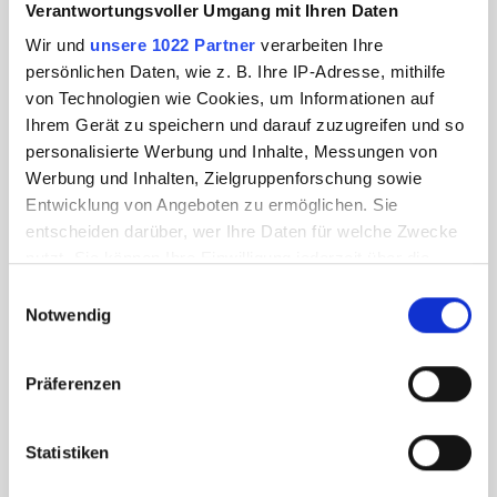
Verantwortungsvoller Umgang mit Ihren Daten
Wir und
unsere 1022 Partner
verarbeiten Ihre
persönlichen Daten, wie z. B. Ihre IP-Adresse, mithilfe
von Technologien wie Cookies, um Informationen auf
Ihrem Gerät zu speichern und darauf zuzugreifen und so
personalisierte Werbung und Inhalte, Messungen von
Werbung und Inhalten, Zielgruppenforschung sowie
Entwicklung von Angeboten zu ermöglichen. Sie
entscheiden darüber, wer Ihre Daten für welche Zwecke
nutzt. Sie können Ihre Einwilligung jederzeit über die
Cookie-Erklärung oder durch Klicken auf das Privacy
Einwilligungsauswahl
Trigger Symbol ändern oder widerrufen
Notwendig
Wenn Sie es erlauben, würden wir auch gerne:
Präferenzen
Informationen über Ihre geografische Lage
erfassen, welche bis auf einige Meter genau sein
können
Statistiken
Ihr Gerät durch aktives Scannen nach