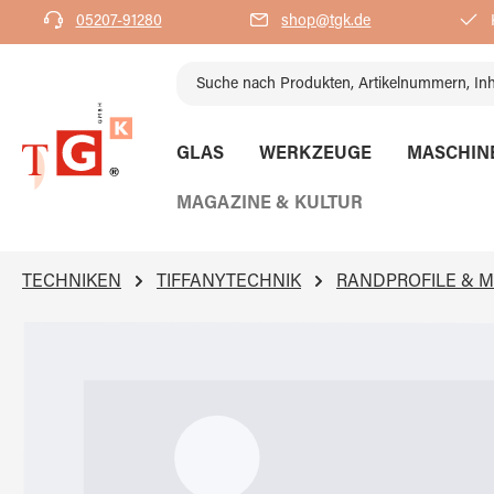
05207-91280
shop@tgk.de
K
springen
Zur Hauptnavigation springen
GLAS
WERKZEUGE
MASCHIN
MAGAZINE & KULTUR
TECHNIKEN
TIFFANYTECHNIK
RANDPROFILE & 
Bildergalerie überspringen