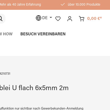
ehr als 40 Jahre Erfahrung
über 10.000 Produkte
DE
0,00 €*
W HOW
BESUCH VEREINBAREN
4210731
blei U flach 6x5mm 2m
auffunktion nur sichtbar nach Gewerbekunden-Anmeldung