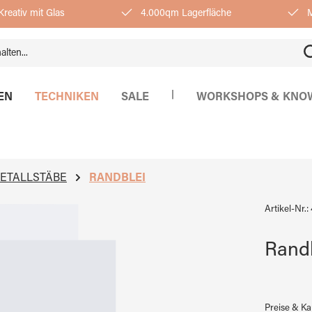
reativ mit Glas
4.000qm Lagerfläche
M
|
EN
TECHNIKEN
SALE
WORKSHOPS & KNO
METALLSTÄBE
RANDBLEI
Artikel-Nr.:
Rand
Preise & K