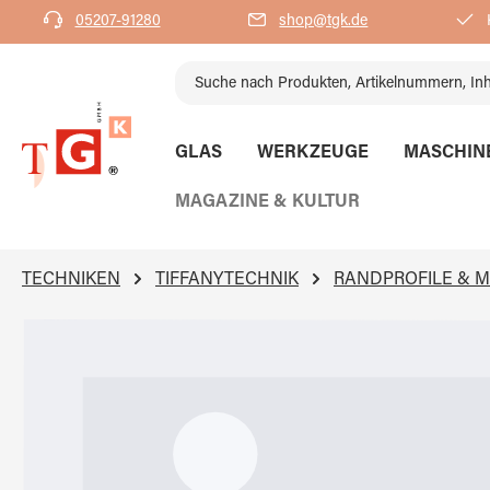
05207-91280
shop@tgk.de
K
springen
Zur Hauptnavigation springen
GLAS
WERKZEUGE
MASCHIN
MAGAZINE & KULTUR
TECHNIKEN
TIFFANYTECHNIK
RANDPROFILE & 
Bildergalerie überspringen