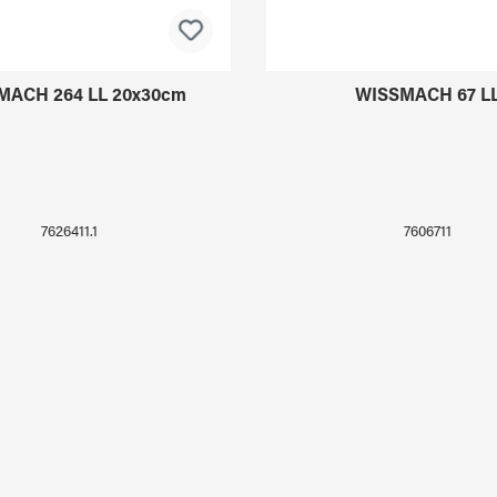
MACH 264 LL 20x30cm
WISSMACH 67 L
7626411.1
7606711