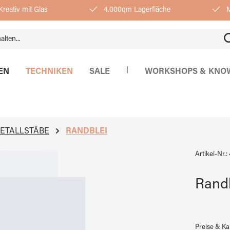
reativ mit Glas
4.000qm Lagerfläche
M
|
EN
TECHNIKEN
SALE
WORKSHOPS & KNO
METALLSTÄBE
RANDBLEI
Artikel-Nr.:
Rand
Preise & K