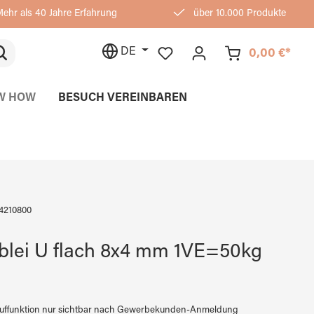
ehr als 40 Jahre Erfahrung
über 10.000 Produkte
DE
0,00 €*
W HOW
BESUCH VEREINBAREN
4210800
blei U flach 8x4 mm 1VE=50kg
auffunktion nur sichtbar nach Gewerbekunden-Anmeldung