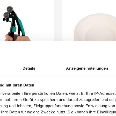
Details
Anzeigeneinstellungen
g mit Ihren Daten
r's Breda Glass Nippers
Fusingform Runder Tel
r
verarbeiten Ihre persönlichen Daten, wie z. B. Ihre IP-Adresse,
Glasbrechzange
en auf Ihrem Gerät zu speichern und darauf zuzugreifen und so 
ung und Inhalten, Zielgruppenforschung sowie Entwicklung von
 Ihre Daten für welche Zwecke nutzt. Sie können Ihre Einwilligun