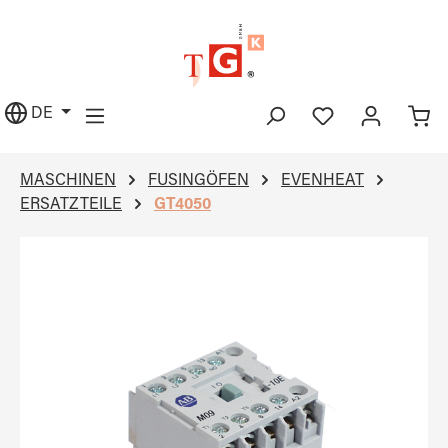
alt springen
DE
MASCHINEN
FUSINGÖFEN
EVENHEAT
ERSATZTEILE
GT4050
Bildergalerie überspringen