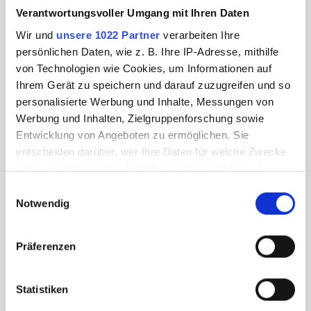
Verantwortungsvoller Umgang mit Ihren Daten
Wir und
unsere 1022 Partner
verarbeiten Ihre
persönlichen Daten, wie z. B. Ihre IP-Adresse, mithilfe
von Technologien wie Cookies, um Informationen auf
Ihrem Gerät zu speichern und darauf zuzugreifen und so
personalisierte Werbung und Inhalte, Messungen von
Werbung und Inhalten, Zielgruppenforschung sowie
Entwicklung von Angeboten zu ermöglichen. Sie
entscheiden darüber, wer Ihre Daten für welche Zwecke
nutzt. Sie können Ihre Einwilligung jederzeit über die
Cookie-Erklärung oder durch Klicken auf das Privacy
Einwilligungsauswahl
Trigger Symbol ändern oder widerrufen
Notwendig
Wenn Sie es erlauben, würden wir auch gerne:
Präferenzen
Informationen über Ihre geografische Lage
erfassen, welche bis auf einige Meter genau sein
können
Statistiken
Ihr Gerät durch aktives Scannen nach