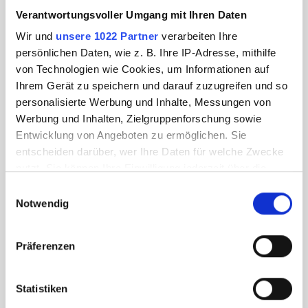
Verantwortungsvoller Umgang mit Ihren Daten
Wir und
unsere 1022 Partner
verarbeiten Ihre
persönlichen Daten, wie z. B. Ihre IP-Adresse, mithilfe
von Technologien wie Cookies, um Informationen auf
Ihrem Gerät zu speichern und darauf zuzugreifen und so
personalisierte Werbung und Inhalte, Messungen von
Werbung und Inhalten, Zielgruppenforschung sowie
Entwicklung von Angeboten zu ermöglichen. Sie
entscheiden darüber, wer Ihre Daten für welche Zwecke
nutzt. Sie können Ihre Einwilligung jederzeit über die
Cookie-Erklärung oder durch Klicken auf das Privacy
Einwilligungsauswahl
Trigger Symbol ändern oder widerrufen
Notwendig
Wenn Sie es erlauben, würden wir auch gerne:
Präferenzen
Informationen über Ihre geografische Lage
erfassen, welche bis auf einige Meter genau sein
können
Statistiken
Ihr Gerät durch aktives Scannen nach