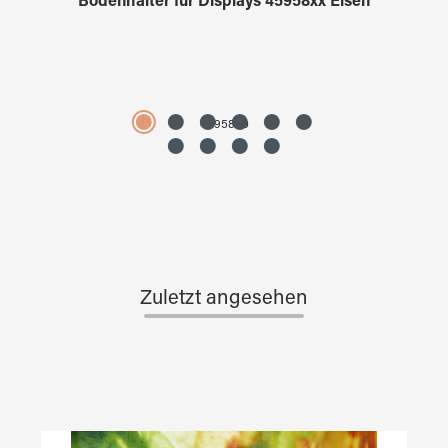
Bodenhalter für Displays 45958xx Eisen
4595890
Zuletzt angesehen
Produktgalerie überspringen