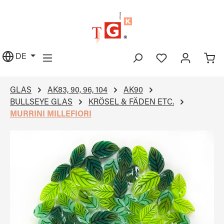
alt springen
DE
GLAS
AK83, 90, 96, 104
AK90
BULLSEYE GLAS
KRÖSEL & FÄDEN ETC.
MURRINI MILLEFIORI
Bildergalerie überspringen