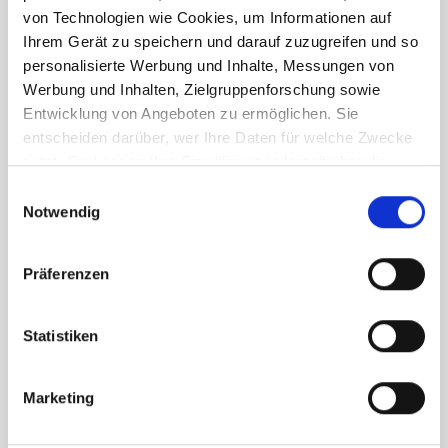
3440000
von Technologien wie Cookies, um Informationen auf
Ihrem Gerät zu speichern und darauf zuzugreifen und so
personalisierte Werbung und Inhalte, Messungen von
Werbung und Inhalten, Zielgruppenforschung sowie
Entwicklung von Angeboten zu ermöglichen. Sie
entscheiden darüber, wer Ihre Daten für welche Zwecke
nutzt. Sie können Ihre Einwilligung jederzeit über die
Cookie-Erklärung oder durch Klicken auf das Privacy
Einwilligungsauswahl
Trigger Symbol ändern oder widerrufen
Notwendig
Wenn Sie es erlauben, würden wir auch gerne:
Präferenzen
Informationen über Ihre geografische Lage
erfassen, welche bis auf einige Meter genau sein
können
Statistiken
Ihr Gerät durch aktives Scannen nach
bestimmten Merkmalen (Fingerprinting) identifizieren
Marketing
HAKKO Lötkolbenständer FH-305
Erfahren Sie mehr darüber, wie Ihre persönlichen Daten
verarbeitet werden, und legen Sie Ihre Präferenzen im