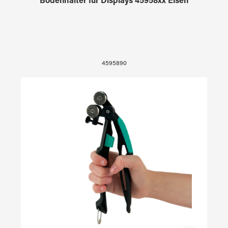
Bodenhalter für Displays 45958xx Eisen
4595890