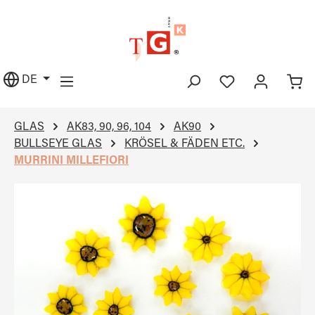
alt springen
DE
GLAS
AK83, 90, 96, 104
AK90
BULLSEYE GLAS
KRÖSEL & FÄDEN ETC.
MURRINI MILLEFIORI
Bildergalerie überspringen