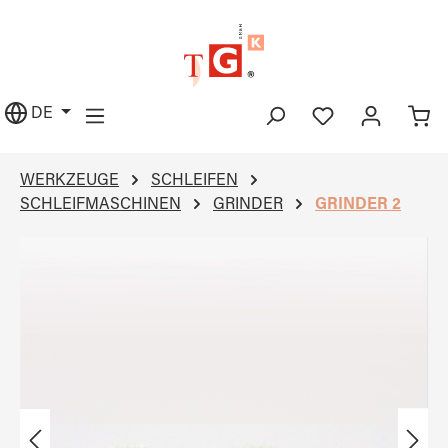
alt springen
DE
WERKZEUGE
SCHLEIFEN
SCHLEIFMASCHINEN
GRINDER
GRINDER 2
Bildergalerie überspringen