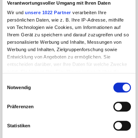
Verantwortungsvoller Umgang mit Ihren Daten
Wir und
unsere 1022 Partner
verarbeiten Ihre
persönlichen Daten, wie z. B. Ihre IP-Adresse, mithilfe
von Technologien wie Cookies, um Informationen auf
Ihrem Gerät zu speichern und darauf zuzugreifen und so
personalisierte Werbung und Inhalte, Messungen von
Werbung und Inhalten, Zielgruppenforschung sowie
Entwicklung von Angeboten zu ermöglichen. Sie
entscheiden darüber, wer Ihre Daten für welche Zwecke
nutzt. Sie können Ihre Einwilligung jederzeit über die
Cookie-Erklärung oder durch Klicken auf das Privacy
Einwilligungsauswahl
Trigger Symbol ändern oder widerrufen
Notwendig
Wenn Sie es erlauben, würden wir auch gerne:
Präferenzen
Informationen über Ihre geografische Lage
erfassen, welche bis auf einige Meter genau sein
können
Statistiken
Ihr Gerät durch aktives Scannen nach