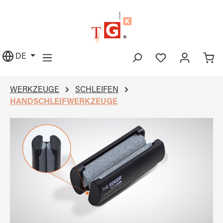
alt springen
DE
WERKZEUGE
SCHLEIFEN
HANDSCHLEIFWERKZEUGE
Bildergalerie überspringen