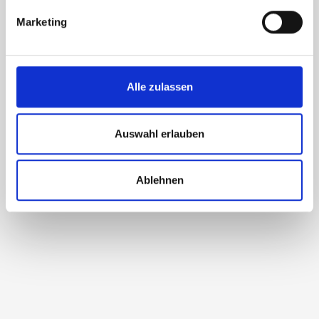
bestimmten Merkmalen (Fingerprinting) identifizieren
Marketing
Erfahren Sie mehr darüber, wie Ihre persönlichen Daten
verarbeitet werden, und legen Sie Ihre Präferenzen im
Abschnitt Einzelheiten
fest.
Alle zulassen
Wir verwenden Cookies, um Inhalte und Anzeigen zu
personalisieren, Funktionen für soziale Medien anbieten
zu können und die Zugriffe auf unsere Website zu
Auswahl erlauben
analysieren. Außerdem geben wir Informationen zu Ihrer
Verwendung unserer Website an unsere Partner für
Ablehnen
soziale Medien, Werbung und Analysen weiter. Unsere
Partner führen diese Informationen möglicherweise mit
weiteren Daten zusammen, die Sie ihnen bereitgestellt
haben oder die sie im Rahmen Ihrer Nutzung der Dienste
gesammelt haben.