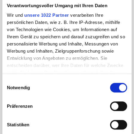
Verantwortungsvoller Umgang mit Ihren Daten
Wir und
unsere 1022 Partner
verarbeiten Ihre
persönlichen Daten, wie z. B. Ihre IP-Adresse, mithilfe
von Technologien wie Cookies, um Informationen auf
Ihrem Gerät zu speichern und darauf zuzugreifen und so
personalisierte Werbung und Inhalte, Messungen von
Werbung und Inhalten, Zielgruppenforschung sowie
Entwicklung von Angeboten zu ermöglichen. Sie
entscheiden darüber, wer Ihre Daten für welche Zwecke
nutzt. Sie können Ihre Einwilligung jederzeit über die
Cookie-Erklärung oder durch Klicken auf das Privacy
Einwilligungsauswahl
Trigger Symbol ändern oder widerrufen
Notwendig
Wenn Sie es erlauben, würden wir auch gerne:
Präferenzen
Informationen über Ihre geografische Lage
erfassen, welche bis auf einige Meter genau sein
können
Statistiken
Ihr Gerät durch aktives Scannen nach