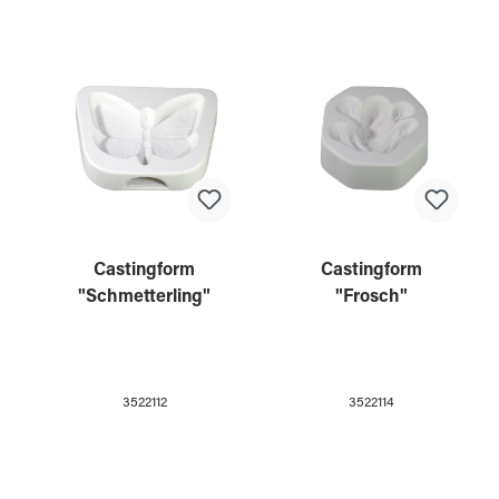
Castingform
Castingform
"Schmetterling"
"Frosch"
3522112
3522114