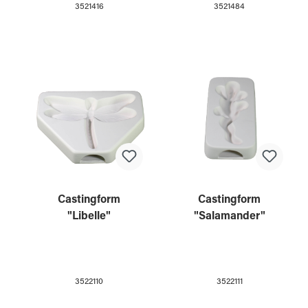
3521416
3521484
Castingform
Castingform
"Libelle"
"Salamander"
3522110
3522111