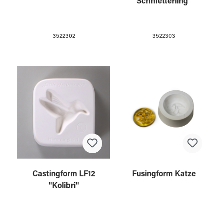
Schmetterling"
3522302
3522303
Castingform LF12
Fusingform Katze
"Kolibri"