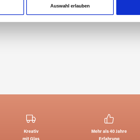
Website zu analysieren. Außerdem geben wir Informationen zu I
Auswahl erlauben
r soziale Medien, Werbung und Analysen weiter. Unsere Partner
 Daten zusammen, die Sie ihnen bereitgestellt haben oder die s
n.
Kreativ
Mehr als 40 Jahre
mit Glas
Erfahrung