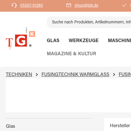
05207-91280
shop@tgk.de
K
springen
Zur Hauptnavigation springen
GLAS
WERKZEUGE
MASCHIN
MAGAZINE & KULTUR
TECHNIKEN
FUSINGTECHNIK WARMGLASS
FUSI
Hersteller
Glas