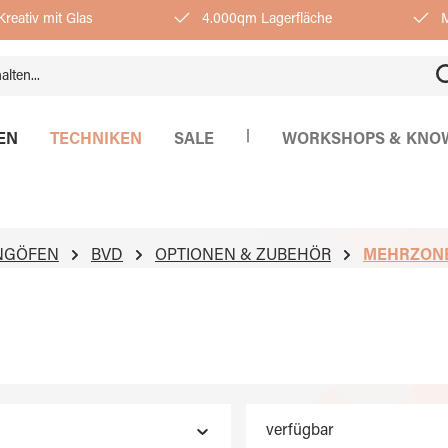
reativ mit Glas
4.000qm Lagerfläche
M
|
EN
TECHNIKEN
SALE
WORKSHOPS & KNO
NGÖFEN
BVD
OPTIONEN & ZUBEHÖR
MEHRZON
verfügbar