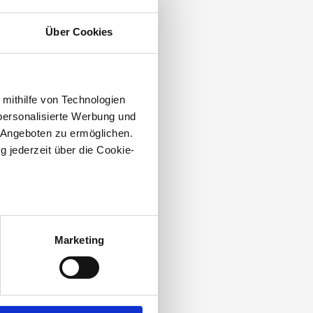
Über Cookies
 mithilfe von Technologien
personalisierte Werbung und
 Angeboten zu ermöglichen.
g jederzeit über die Cookie-
au sein können
zieren
Marketing
hre Präferenzen im
Abschnitt
 Medien anbieten zu können