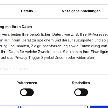
Details
Anzeigeneinstellungen
g mit Ihren Daten
r
verarbeiten Ihre persönlichen Daten, wie z. B. Ihre IP-Adresse,
en auf Ihrem Gerät zu speichern und darauf zuzugreifen und so 
ung und Inhalten, Zielgruppenforschung sowie Entwicklung von
 Ihre Daten für welche Zwecke nutzt. Sie können Ihre Einwilligun
 auf das Privacy Trigger Symbol ändern oder widerrufen
n wir auch gerne:
re geografische Lage erfassen, welche bis auf einige Meter gen
es Scannen nach bestimmten Merkmalen (Fingerprinting) identifi
Präferenzen
Statistiken
ie Ihre persönlichen Daten verarbeitet werden, und legen Sie I
nhalte und Anzeigen zu personalisieren, Funktionen für soziale