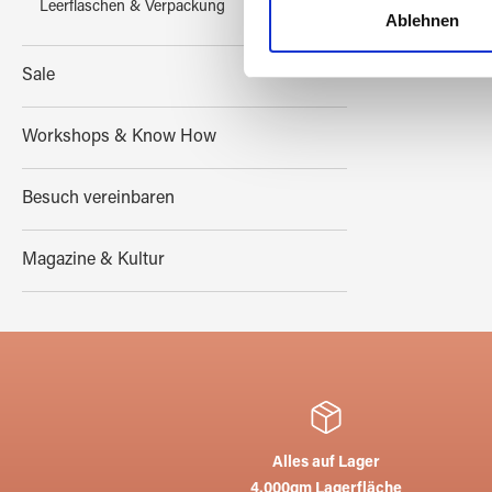
Leerflaschen & Verpackung
und die Zugriffe auf unsere 
Ablehnen
Website an unsere Partner fü
möglicherweise mit weiteren
Sale
der Dienste gesammelt habe
Workshops & Know How
Besuch vereinbaren
Magazine & Kultur
Alles auf Lager
4.000qm Lagerfläche