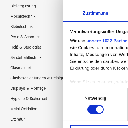
Bleiverglasung
Zustimmung
Mosaiktechnik
Klebetechnik
Verantwortungsvoller Umgan
Perle & Schmuck
Wir und
unsere 1022 Partne
wie Cookies, um Information
Heiß & Studioglas
Inhalte, Messungen von Werb
Sandstrahltechnik
Sie entscheiden darüber, wer
Erklärung oder durch Klicken
Glasmalerei
Glasbeschichtungen & Reinigung
Wenn Sie es erlauben, würde
Displays & Montage
Informationen über Ih
Einwilligungsauswahl
Ihr Gerät durch aktiv
Notwendig
Hygiene & Sicherheit
Erfahren Sie mehr darüber, w
Metal Oxidation
Einzelheiten
fest.
Literatur
Wir verwenden Cookies, um I