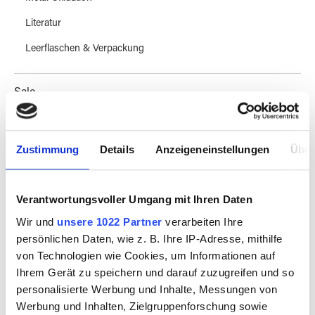
Literatur
Leerflaschen & Verpackung
Sale
Workshops & Know How
Zustimmung
Details
Anzeigeneinstellungen
Über
Besuch vereinbaren
Verantwortungsvoller Umgang mit Ihren Daten
Magazine & Kultur
Wir und
unsere 1022 Partner
verarbeiten Ihre
persönlichen Daten, wie z. B. Ihre IP-Adresse, mithilfe
von Technologien wie Cookies, um Informationen auf
Ihrem Gerät zu speichern und darauf zuzugreifen und so
personalisierte Werbung und Inhalte, Messungen von
PRODUKTE FILTERN
Werbung und Inhalten, Zielgruppenforschung sowie