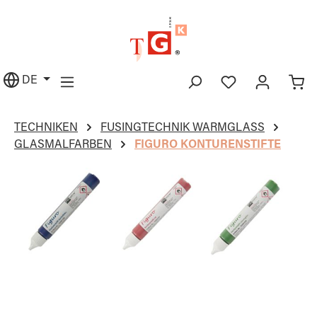
alt springen
DE
TECHNIKEN
FUSINGTECHNIK WARMGLASS
GLASMALFARBEN
FIGURO KONTURENSTIFTE