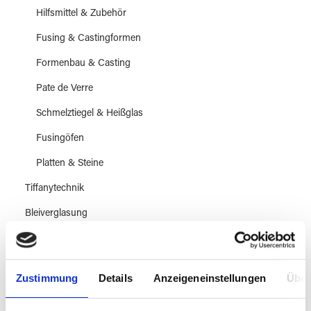
Hilfsmittel & Zubehör
Fusing & Castingformen
Formenbau & Casting
Pate de Verre
Schmelztiegel & Heißglas
Fusingöfen
Platten & Steine
Tiffanytechnik
Bleiverglasung
Mosaiktechnik
Klebetechnik
Zustimmung
Details
Anzeigeneinstellungen
Über
Perle & Schmuck