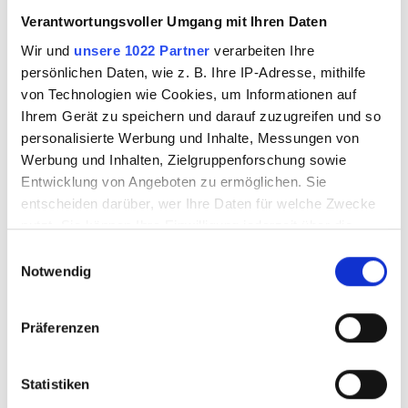
Heiß & Studioglas
Verantwortungsvoller Umgang mit Ihren Daten
Sandstrahltechnik
Wir und
unsere 1022 Partner
verarbeiten Ihre
Glasmalerei
persönlichen Daten, wie z. B. Ihre IP-Adresse, mithilfe
von Technologien wie Cookies, um Informationen auf
Glasbeschichtungen & Reinigung
Ihrem Gerät zu speichern und darauf zuzugreifen und so
Displays & Montage
personalisierte Werbung und Inhalte, Messungen von
Werbung und Inhalten, Zielgruppenforschung sowie
Hygiene & Sicherheit
Entwicklung von Angeboten zu ermöglichen. Sie
Metal Oxidation
entscheiden darüber, wer Ihre Daten für welche Zwecke
nutzt. Sie können Ihre Einwilligung jederzeit über die
Literatur
Cookie-Erklärung oder durch Klicken auf das Privacy
Einwilligungsauswahl
Leerflaschen & Verpackung
Trigger Symbol ändern oder widerrufen
Notwendig
Wenn Sie es erlauben, würden wir auch gerne:
Sale
Präferenzen
Informationen über Ihre geografische Lage
erfassen, welche bis auf einige Meter genau sein
Workshops & Know How
können
Statistiken
Ihr Gerät durch aktives Scannen nach