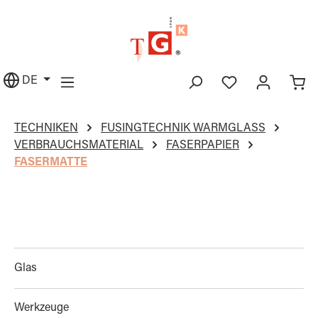
alt springen
DE
TECHNIKEN
FUSINGTECHNIK WARMGLASS
VERBRAUCHSMATERIAL
FASERPAPIER
FASERMATTE
Glas
Werkzeuge