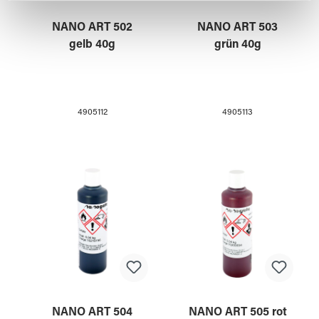
weiteren Daten zusammen, die Sie ihnen bereitgestellt
haben oder die sie im Rahmen Ihrer Nutzung der Dienste
NANO ART 502
NANO ART 503
gesammelt haben.
gelb 40g
grün 40g
4905112
4905113
NANO ART 504
NANO ART 505 rot