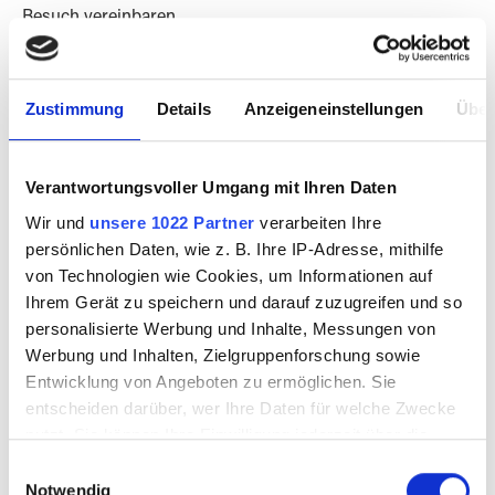
Besuch vereinbaren
Magazine & Kultur
Zustimmung
Details
Anzeigeneinstellungen
Über
Verantwortungsvoller Umgang mit Ihren Daten
PRODUKTE FILTERN
Wir und
unsere 1022 Partner
verarbeiten Ihre
persönlichen Daten, wie z. B. Ihre IP-Adresse, mithilfe
von Technologien wie Cookies, um Informationen auf
Ihrem Gerät zu speichern und darauf zuzugreifen und so
personalisierte Werbung und Inhalte, Messungen von
Werbung und Inhalten, Zielgruppenforschung sowie
Entwicklung von Angeboten zu ermöglichen. Sie
entscheiden darüber, wer Ihre Daten für welche Zwecke
nutzt. Sie können Ihre Einwilligung jederzeit über die
Cookie-Erklärung oder durch Klicken auf das Privacy
Einwilligungsauswahl
Trigger Symbol ändern oder widerrufen
Notwendig