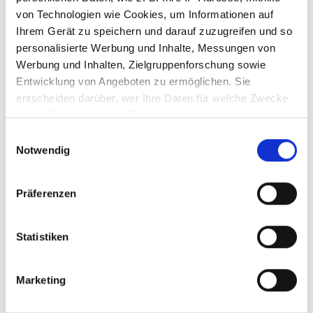
Magazine & Kultur
von Technologien wie Cookies, um Informationen auf
Ihrem Gerät zu speichern und darauf zuzugreifen und so
personalisierte Werbung und Inhalte, Messungen von
Werbung und Inhalten, Zielgruppenforschung sowie
Entwicklung von Angeboten zu ermöglichen. Sie
PRODUKTE FILTERN
entscheiden darüber, wer Ihre Daten für welche Zwecke
nutzt. Sie können Ihre Einwilligung jederzeit über die
Cookie-Erklärung oder durch Klicken auf das Privacy
Einwilligungsauswahl
Trigger Symbol ändern oder widerrufen
Notwendig
Wenn Sie es erlauben, würden wir auch gerne:
Präferenzen
Informationen über Ihre geografische Lage
erfassen, welche bis auf einige Meter genau sein
können
Statistiken
Ihr Gerät durch aktives Scannen nach
bestimmten Merkmalen (Fingerprinting) identifizieren
Marketing
Erfahren Sie mehr darüber, wie Ihre persönlichen Daten
verarbeitet werden, und legen Sie Ihre Präferenzen im