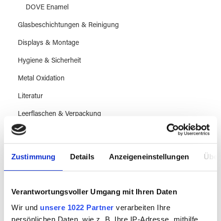
DOVE Enamel
Glasbeschichtungen & Reinigung
Displays & Montage
Hygiene & Sicherheit
Metal Oxidation
Literatur
Leerflaschen & Verpackung
Sale
Zustimmung
Details
Anzeigeneinstellungen
Über
Workshops & Know How
Verantwortungsvoller Umgang mit Ihren Daten
Besuch vereinbaren
Wir und
unsere 1022 Partner
verarbeiten Ihre
persönlichen Daten, wie z. B. Ihre IP-Adresse, mithilfe