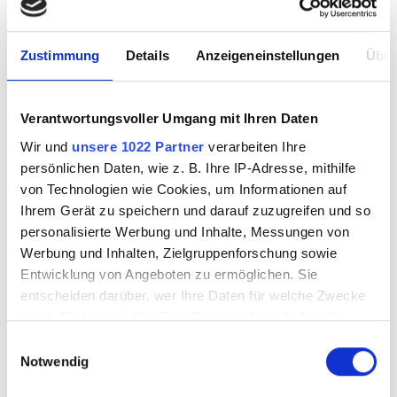
Hygiene & Sicherheit
Metal Oxidation
Zustimmung
Details
Anzeigeneinstellungen
Über
Literatur
Leerflaschen & Verpackung
Verantwortungsvoller Umgang mit Ihren Daten
Wir und
unsere 1022 Partner
verarbeiten Ihre
Sale
persönlichen Daten, wie z. B. Ihre IP-Adresse, mithilfe
von Technologien wie Cookies, um Informationen auf
Ihrem Gerät zu speichern und darauf zuzugreifen und so
Workshops & Know How
personalisierte Werbung und Inhalte, Messungen von
Werbung und Inhalten, Zielgruppenforschung sowie
Besuch vereinbaren
Entwicklung von Angeboten zu ermöglichen. Sie
entscheiden darüber, wer Ihre Daten für welche Zwecke
Magazine & Kultur
nutzt. Sie können Ihre Einwilligung jederzeit über die
Cookie-Erklärung oder durch Klicken auf das Privacy
Einwilligungsauswahl
Trigger Symbol ändern oder widerrufen
Notwendig