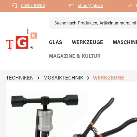
05207-91280
shop@tgk.de
K
springen
Zur Hauptnavigation springen
GLAS
WERKZEUGE
MASCHIN
MAGAZINE & KULTUR
TECHNIKEN
MOSAIKTECHNIK
WERKZEUGE