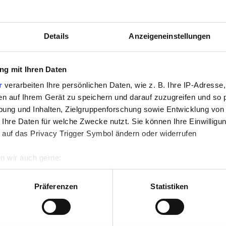
Schneidrad für ZAG ZAG
Sp
-ZAG Mosaik
Details
Anzeigeneinstellungen
701.0
beißzange Profi
701.0
g mit Ihren Daten
r
verarbeiten Ihre persönlichen Daten, wie z. B. Ihre IP-Adresse,
3216001
3216000
en auf Ihrem Gerät zu speichern und darauf zuzugreifen und so 
ung und Inhalten, Zielgruppenforschung sowie Entwicklung von
 Ihre Daten für welche Zwecke nutzt. Sie können Ihre Einwilligun
 auf das Privacy Trigger Symbol ändern oder widerrufen
SALE
n wir auch gerne:
re geografische Lage erfassen, welche bis auf einige Meter gen
es Scannen nach bestimmten Merkmalen (Fingerprinting) identifi
Präferenzen
Statistiken
ie Ihre persönlichen Daten verarbeitet werden, und legen Sie I