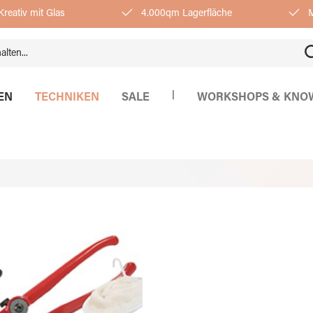
reativ mit Glas
4.000qm Lagerfläche
M
|
EN
TECHNIKEN
SALE
WORKSHOPS & KNO