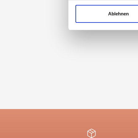
Wir verwenden Cookies, um I
und die Zugriffe auf unsere 
Ablehnen
Gla
Website an unsere Partner fü
möglicherweise mit weiteren
der Dienste gesammelt habe