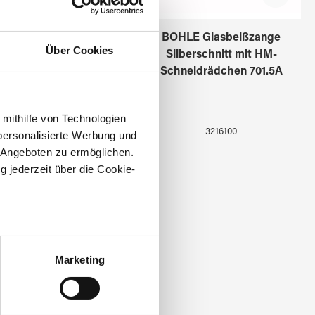
litterfangbeutel Zagg-
BOHLE Glasbeißzange
Über Cookies
Zange
Silberschnitt mit HM-
Schneidrädchen 701.5A
 mithilfe von Technologien
3216002
3216100
personalisierte Werbung und
 Angeboten zu ermöglichen.
g jederzeit über die Cookie-
au sein können
zieren
Marketing
hre Präferenzen im
Abschnitt