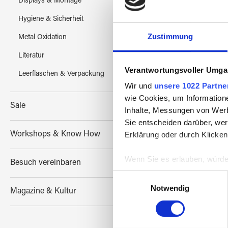
Displays & Montage
Hygiene & Sicherheit
ZAG
Zustimmung
Metal Oxidation
Glas
Literatur
Verantwortungsvoller Umgan
Leerflaschen & Verpackung
Wir und
unsere 1022 Partne
wie Cookies, um Information
Sale
Inhalte, Messungen von Werb
Sie entscheiden darüber, wer
Erklärung oder durch Klicken
Workshops & Know How
Wenn Sie es erlauben, würde
Besuch vereinbaren
Informationen über Ih
Einwilligungsauswahl
Ihr Gerät durch aktiv
Notwendig
Magazine & Kultur
Erfahren Sie mehr darüber, w
Einzelheiten
fest.