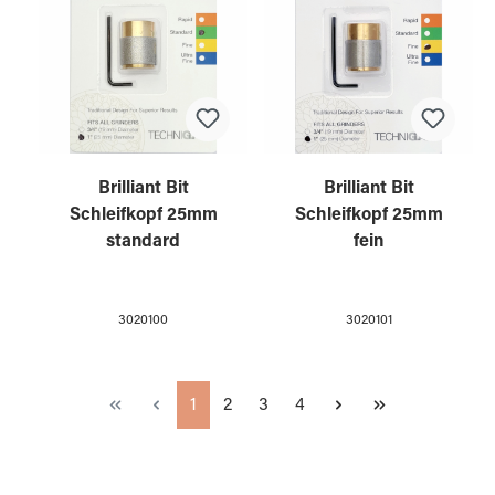
Brilliant Bit
Brilliant Bit
Schleifkopf 25mm
Schleifkopf 25mm
standard
fein
3020100
3020101
Seite
Seite
Seite
Seite
1
2
3
4