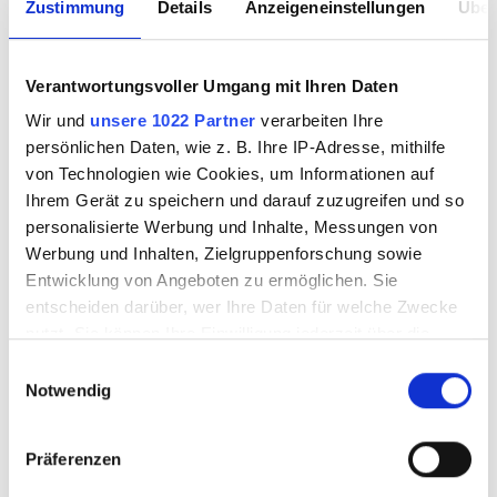
Zustimmung
Details
Anzeigeneinstellungen
Über
Verantwortungsvoller Umgang mit Ihren Daten
Wasserführung für
Bohrkopf-Kühlung
Wir und
unsere 1022 Partner
verarbeiten Ihre
Kristall 2000S
persönlichen Daten, wie z. B. Ihre IP-Adresse, mithilfe
von Technologien wie Cookies, um Informationen auf
Ihrem Gerät zu speichern und darauf zuzugreifen und so
personalisierte Werbung und Inhalte, Messungen von
Werbung und Inhalten, Zielgruppenforschung sowie
3010110
3010111
Entwicklung von Angeboten zu ermöglichen. Sie
entscheiden darüber, wer Ihre Daten für welche Zwecke
nutzt. Sie können Ihre Einwilligung jederzeit über die
Cookie-Erklärung oder durch Klicken auf das Privacy
Einwilligungsauswahl
Trigger Symbol ändern oder widerrufen
Notwendig
Wenn Sie es erlauben, würden wir auch gerne:
Präferenzen
Informationen über Ihre geografische Lage