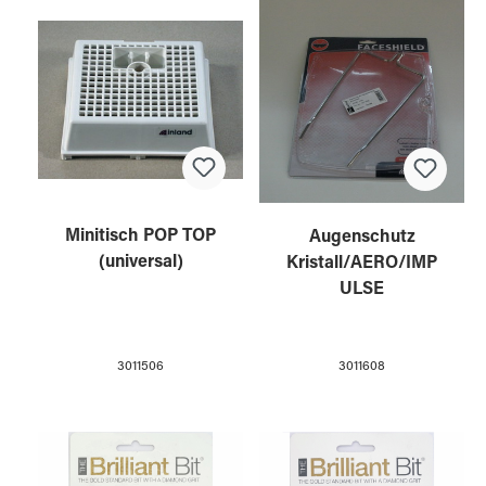
Minitisch POP TOP
Augenschutz
(universal)
Kristall/AERO/IMP
ULSE
3011506
3011608