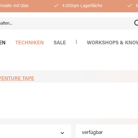
reativ mit Glas
4.000qm Lagerfläche
M
|
EN
TECHNIKEN
SALE
WORKSHOPS & KNO
VENTURE TAPE
verfügbar