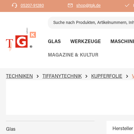
05207-91280
shop@tgk.de
K
springen
Zur Hauptnavigation springen
GLAS
WERKZEUGE
MASCHIN
MAGAZINE & KULTUR
TECHNIKEN
TIFFANYTECHNIK
KUPFERFOLIE
Hersteller
Glas