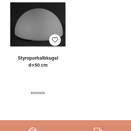
Styroporhalbkugel
d=50 cm
9005000