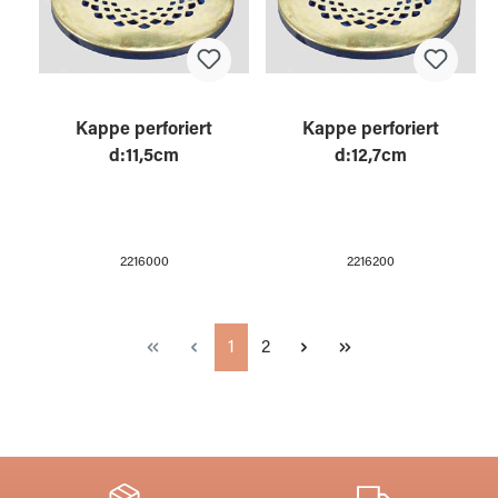
Kappe perforiert
Kappe perforiert
d:11,5cm
d:12,7cm
2216000
2216200
Seite
Seite
1
2