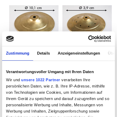
Zustimmung
Details
Anzeigeneinstellungen
Über
Kappe standard
Kappe mit Rauten
d:10,1cm
d: 3,9cm
Verantwortungsvoller Umgang mit Ihren Daten
Wir und
unsere 1022 Partner
verarbeiten Ihre
2212200
2213000
persönlichen Daten, wie z. B. Ihre IP-Adresse, mithilfe
von Technologien wie Cookies, um Informationen auf
Ihrem Gerät zu speichern und darauf zuzugreifen und so
personalisierte Werbung und Inhalte, Messungen von
Werbung und Inhalten, Zielgruppenforschung sowie