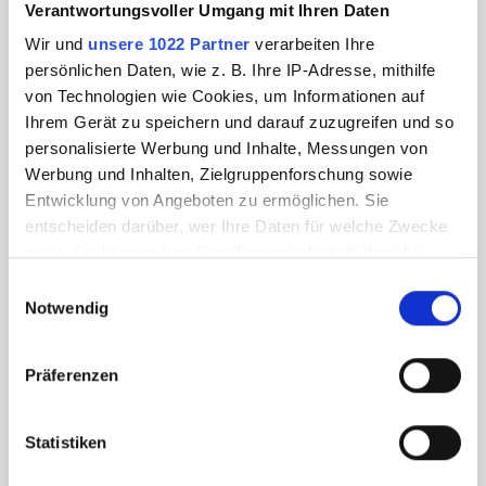
Verantwortungsvoller Umgang mit Ihren Daten
Wir und
unsere 1022 Partner
verarbeiten Ihre
persönlichen Daten, wie z. B. Ihre IP-Adresse, mithilfe
von Technologien wie Cookies, um Informationen auf
Ihrem Gerät zu speichern und darauf zuzugreifen und so
personalisierte Werbung und Inhalte, Messungen von
Werbung und Inhalten, Zielgruppenforschung sowie
Entwicklung von Angeboten zu ermöglichen. Sie
entscheiden darüber, wer Ihre Daten für welche Zwecke
nutzt. Sie können Ihre Einwilligung jederzeit über die
Cookie-Erklärung oder durch Klicken auf das Privacy
Einwilligungsauswahl
Trigger Symbol ändern oder widerrufen
Notwendig
Wenn Sie es erlauben, würden wir auch gerne:
Präferenzen
Informationen über Ihre geografische Lage
erfassen, welche bis auf einige Meter genau sein
können
Statistiken
Ihr Gerät durch aktives Scannen nach