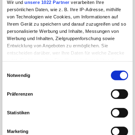
Wir und
unsere 1022 Partner
verarbeiten Ihre
persönlichen Daten, wie z. B. Ihre IP-Adresse, mithilfe
von Technologien wie Cookies, um Informationen auf
Ihrem Gerät zu speichern und darauf zuzugreifen und so
personalisierte Werbung und Inhalte, Messungen von
Werbung und Inhalten, Zielgruppenforschung sowie
Entwicklung von Angeboten zu ermöglichen. Sie
entscheiden darüber, wer Ihre Daten für welche Zwecke
nutzt. Sie können Ihre Einwilligung jederzeit über die
Cookie-Erklärung oder durch Klicken auf das Privacy
Einwilligungsauswahl
Trigger Symbol ändern oder widerrufen
Notwendig
Wenn Sie es erlauben, würden wir auch gerne:
Präferenzen
Informationen über Ihre geografische Lage
erfassen, welche bis auf einige Meter genau sein
können
Statistiken
Ihr Gerät durch aktives Scannen nach
bestimmten Merkmalen (Fingerprinting) identifizieren
Marketing
Erfahren Sie mehr darüber, wie Ihre persönlichen Daten