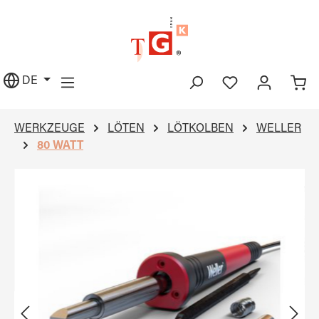
alt springen
DE
WERKZEUGE
LÖTEN
LÖTKOLBEN
WELLER
80 WATT
Bildergalerie überspringen