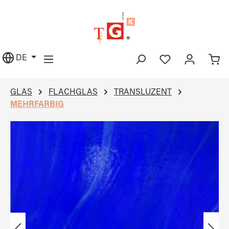
alt springen
DE
GLAS
FLACHGLAS
TRANSLUZENT
MEHRFARBIG
Bildergalerie überspringen