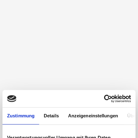
Zustimmung
Details
Anzeigeneinstellungen
Über
Verantwortungsvoller Umgang mit Ihren Daten