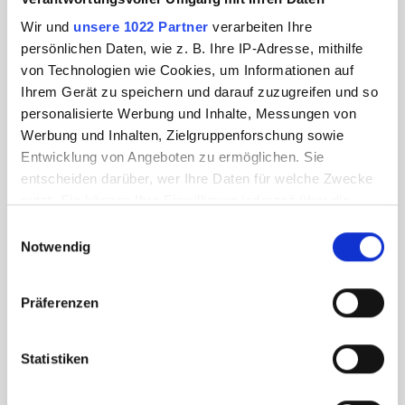
Wir und
unsere 1022 Partner
verarbeiten Ihre
persönlichen Daten, wie z. B. Ihre IP-Adresse, mithilfe
von Technologien wie Cookies, um Informationen auf
Ihrem Gerät zu speichern und darauf zuzugreifen und so
personalisierte Werbung und Inhalte, Messungen von
Werbung und Inhalten, Zielgruppenforschung sowie
Entwicklung von Angeboten zu ermöglichen. Sie
entscheiden darüber, wer Ihre Daten für welche Zwecke
nutzt. Sie können Ihre Einwilligung jederzeit über die
Cookie-Erklärung oder durch Klicken auf das Privacy
Einwilligungsauswahl
Trigger Symbol ändern oder widerrufen
Notwendig
Wenn Sie es erlauben, würden wir auch gerne:
Präferenzen
Informationen über Ihre geografische Lage
erfassen, welche bis auf einige Meter genau sein
können
Statistiken
Ihr Gerät durch aktives Scannen nach
bestimmten Merkmalen (Fingerprinting) identifizieren