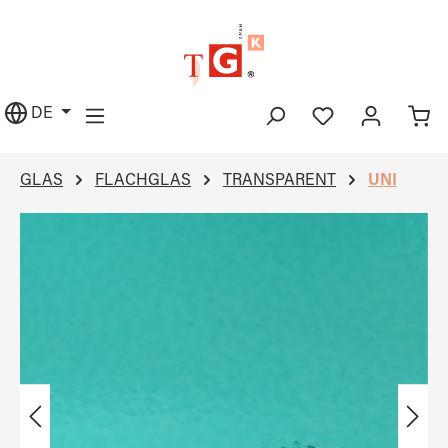
alt springen
DE
GLAS
FLACHGLAS
TRANSPARENT
UNI
Bildergalerie überspringen