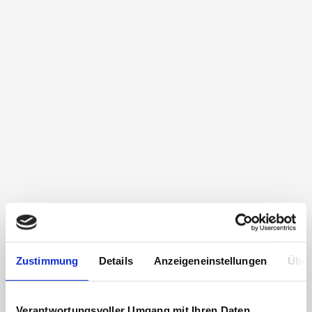
Zustimmung
Details
Anzeigeneinstellungen
Über
Verantwortungsvoller Umgang mit Ihren Daten