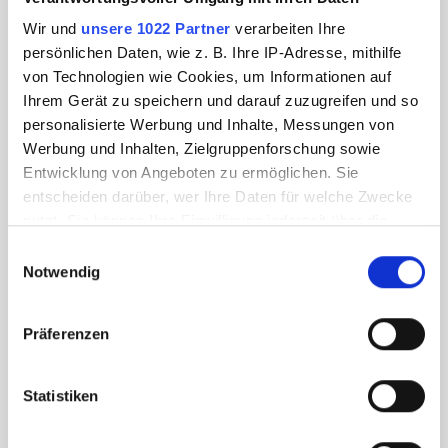
Wir und
unsere 1022 Partner
verarbeiten Ihre
persönlichen Daten, wie z. B. Ihre IP-Adresse, mithilfe
von Technologien wie Cookies, um Informationen auf
Ihrem Gerät zu speichern und darauf zuzugreifen und so
personalisierte Werbung und Inhalte, Messungen von
Werbung und Inhalten, Zielgruppenforschung sowie
Entwicklung von Angeboten zu ermöglichen. Sie
entscheiden darüber, wer Ihre Daten für welche Zwecke
nutzt. Sie können Ihre Einwilligung jederzeit über die
Cookie-Erklärung oder durch Klicken auf das Privacy
Einwilligungsauswahl
Trigger Symbol ändern oder widerrufen
Notwendig
Wenn Sie es erlauben, würden wir auch gerne:
Präferenzen
Informationen über Ihre geografische Lage
erfassen, welche bis auf einige Meter genau sein
können
Statistiken
Ihr Gerät durch aktives Scannen nach
bestimmten Merkmalen (Fingerprinting) identifizieren