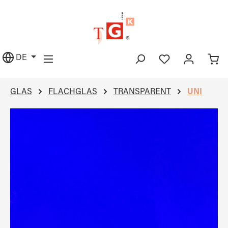
alt springen
DE
GLAS
FLACHGLAS
TRANSPARENT
UNI
Bildergalerie überspringen