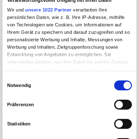
Verantwortungsvoller Umgang mit Ihren Daten
Wir und
unsere 1022 Partner
verarbeiten Ihre
persönlichen Daten, wie z. B. Ihre IP-Adresse, mithilfe
von Technologien wie Cookies, um Informationen auf
Ihrem Gerät zu speichern und darauf zuzugreifen und so
personalisierte Werbung und Inhalte, Messungen von
Werbung und Inhalten, Zielgruppenforschung sowie
Entwicklung von Angeboten zu ermöglichen. Sie
entscheiden darüber, wer Ihre Daten für welche Zwecke
nutzt. Sie können Ihre Einwilligung jederzeit über die
Cookie-Erklärung oder durch Klicken auf das Privacy
Einwilligungsauswahl
Trigger Symbol ändern oder widerrufen
Notwendig
Wenn Sie es erlauben, würden wir auch gerne:
Präferenzen
Informationen über Ihre geografische Lage
erfassen, welche bis auf einige Meter genau sein
können
Statistiken
Ihr Gerät durch aktives Scannen nach
bestimmten Merkmalen (Fingerprinting) identifizieren