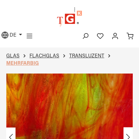
alt springen
DE
GLAS
FLACHGLAS
TRANSLUZENT
MEHRFARBIG
Bildergalerie überspringen