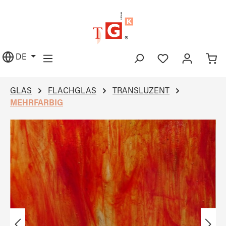
alt springen
DE
GLAS
FLACHGLAS
TRANSLUZENT
MEHRFARBIG
Bildergalerie überspringen