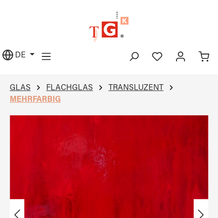
alt springen
DE
GLAS
FLACHGLAS
TRANSLUZENT
MEHRFARBIG
Bildergalerie überspringen