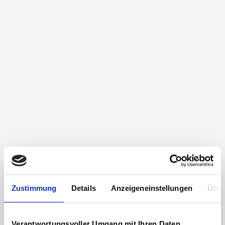
Zustimmung
Details
Anzeigeneinstellungen
Über
Verantwortungsvoller Umgang mit Ihren Daten