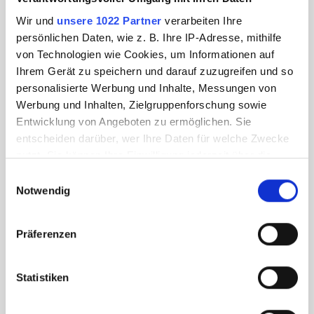
Wir und
unsere 1022 Partner
verarbeiten Ihre
persönlichen Daten, wie z. B. Ihre IP-Adresse, mithilfe
von Technologien wie Cookies, um Informationen auf
Ihrem Gerät zu speichern und darauf zuzugreifen und so
personalisierte Werbung und Inhalte, Messungen von
Werbung und Inhalten, Zielgruppenforschung sowie
Entwicklung von Angeboten zu ermöglichen. Sie
entscheiden darüber, wer Ihre Daten für welche Zwecke
nutzt. Sie können Ihre Einwilligung jederzeit über die
Cookie-Erklärung oder durch Klicken auf das Privacy
Einwilligungsauswahl
Trigger Symbol ändern oder widerrufen
Notwendig
Wenn Sie es erlauben, würden wir auch gerne:
Präferenzen
Informationen über Ihre geografische Lage
erfassen, welche bis auf einige Meter genau sein
können
Statistiken
Ihr Gerät durch aktives Scannen nach
bestimmten Merkmalen (Fingerprinting) identifizieren