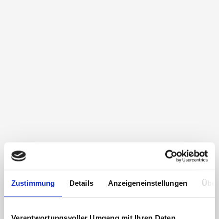
Zustimmung
Details
Anzeigeneinstellungen
Über
Verantwortungsvoller Umgang mit Ihren Daten