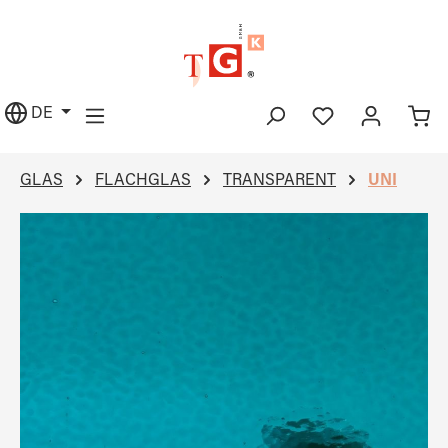
alt springen
DE
GLAS
FLACHGLAS
TRANSPARENT
UNI
Bildergalerie überspringen