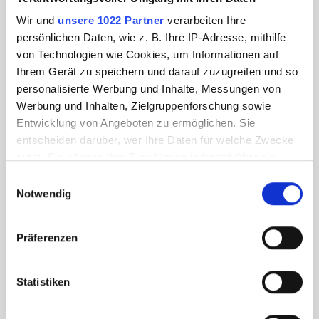
Wir und
unsere 1022 Partner
verarbeiten Ihre
persönlichen Daten, wie z. B. Ihre IP-Adresse, mithilfe
von Technologien wie Cookies, um Informationen auf
Ihrem Gerät zu speichern und darauf zuzugreifen und so
personalisierte Werbung und Inhalte, Messungen von
Werbung und Inhalten, Zielgruppenforschung sowie
Entwicklung von Angeboten zu ermöglichen. Sie
entscheiden darüber, wer Ihre Daten für welche Zwecke
nutzt. Sie können Ihre Einwilligung jederzeit über die
Cookie-Erklärung oder durch Klicken auf das Privacy
Einwilligungsauswahl
Trigger Symbol ändern oder widerrufen
Notwendig
Wenn Sie es erlauben, würden wir auch gerne:
Präferenzen
Informationen über Ihre geografische Lage
erfassen, welche bis auf einige Meter genau sein
können
Statistiken
Ihr Gerät durch aktives Scannen nach
bestimmten Merkmalen (Fingerprinting) identifizieren