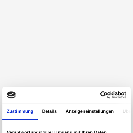
Zustimmung
Details
Anzeigeneinstellungen
Über
Verantwortungsvoller Umgang mit Ihren Daten