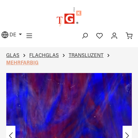
alt springen
DE
GLAS
FLACHGLAS
TRANSLUZENT
MEHRFARBIG
Bildergalerie überspringen