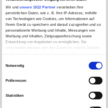
Wir und
unsere 1022 Partner
verarbeiten Ihre
persönlichen Daten, wie z. B. Ihre IP-Adresse, mithilfe
von Technologien wie Cookies, um Informationen auf
Ihrem Gerät zu speichern und darauf zuzugreifen und so
personalisierte Werbung und Inhalte, Messungen von
Werbung und Inhalten, Zielgruppenforschung sowie
Entwicklung von Angeboten zu ermöglichen. Sie
entscheiden darüber, wer Ihre Daten für welche Zwecke
nutzt. Sie können Ihre Einwilligung jederzeit über die
Cookie-Erklärung oder durch Klicken auf das Privacy
Einwilligungsauswahl
Trigger Symbol ändern oder widerrufen
Notwendig
Wenn Sie es erlauben, würden wir auch gerne:
Präferenzen
Informationen über Ihre geografische Lage
erfassen, welche bis auf einige Meter genau sein
können
Statistiken
Ihr Gerät durch aktives Scannen nach
bestimmten Merkmalen (Fingerprinting) identifizieren