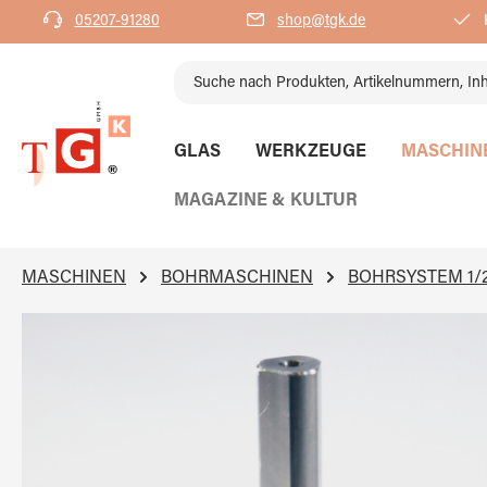
05207-91280
shop@tgk.de
K
springen
Zur Hauptnavigation springen
GLAS
WERKZEUGE
MASCHIN
MAGAZINE & KULTUR
MASCHINEN
BOHRMASCHINEN
BOHRSYSTEM 1/2
Bildergalerie überspringen