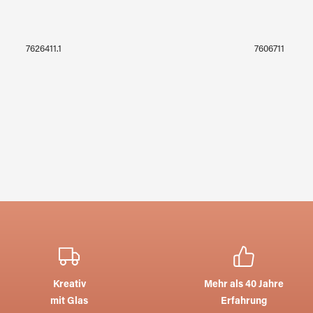
MACH 264 LL 20x30cm
WISSMACH 67 L
7626411.1
7606711
Kreativ
Mehr als 40 Jahre
mit Glas
Erfahrung