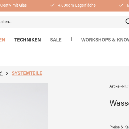
reativ mit Glas
4.000qm Lagerfläche
M
|
EN
TECHNIKEN
SALE
WORKSHOPS & KNO
"
SYSTEMTEILE
Artikel-Nr.:
Wasse
Preise & K