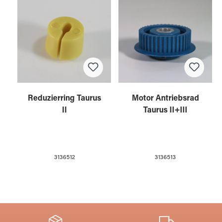
Reduzierring Taurus
Motor Antriebsrad
II
Taurus II+III
3136512
3136513