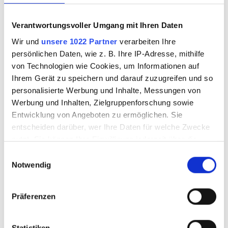
Verantwortungsvoller Umgang mit Ihren Daten
Wir und
unsere 1022 Partner
verarbeiten Ihre
persönlichen Daten, wie z. B. Ihre IP-Adresse, mithilfe
von Technologien wie Cookies, um Informationen auf
Ihrem Gerät zu speichern und darauf zuzugreifen und so
personalisierte Werbung und Inhalte, Messungen von
Werbung und Inhalten, Zielgruppenforschung sowie
Entwicklung von Angeboten zu ermöglichen. Sie
entscheiden darüber, wer Ihre Daten für welche Zwecke
nutzt. Sie können Ihre Einwilligung jederzeit über die
Antriebsriemen
TAURUS II
Cookie-Erklärung oder durch Klicken auf das Privacy
Einwilligungsauswahl
TAURUS 2+3
Führungsrollen,
Trigger Symbol ändern oder widerrufen
Notwendig
Gelb
Wenn Sie es erlauben, würden wir auch gerne:
Präferenzen
Informationen über Ihre geografische Lage
3136502
3136504
erfassen, welche bis auf einige Meter genau sein
können
Statistiken