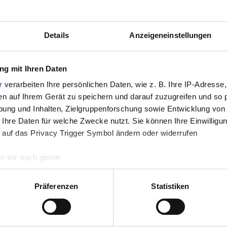
Details
Anzeigeneinstellungen
g mit Ihren Daten
mcarbid 150er 1 KG
Siliciumcarbid 180er 1 KG
S
r
verarbeiten Ihre persönlichen Daten, wie z. B. Ihre IP-Adresse,
en auf Ihrem Gerät zu speichern und darauf zuzugreifen und so 
ung und Inhalten, Zielgruppenforschung sowie Entwicklung von
 Ihre Daten für welche Zwecke nutzt. Sie können Ihre Einwilligun
 auf das Privacy Trigger Symbol ändern oder widerrufen
5151151
5151183
n wir auch gerne:
re geografische Lage erfassen, welche bis auf einige Meter gen
es Scannen nach bestimmten Merkmalen (Fingerprinting) identifi
Präferenzen
Statistiken
ie Ihre persönlichen Daten verarbeitet werden, und legen Sie I