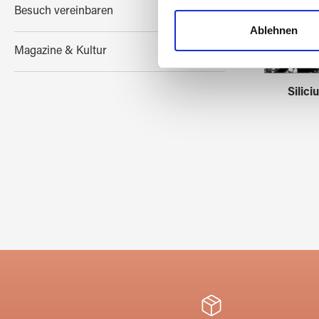
Wir verwenden Cookies, um I
Besuch vereinbaren
und die Zugriffe auf unsere 
Ablehnen
Website an unsere Partner fü
Magazine & Kultur
möglicherweise mit weiteren
der Dienste gesammelt habe
Silici