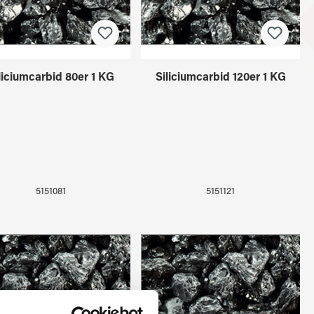
liciumcarbid 80er 1 KG
Siliciumcarbid 120er 1 KG
5151081
5151121