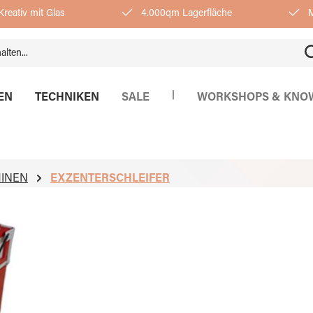
reativ mit Glas
4.000qm Lagerfläche
M
|
EN
TECHNIKEN
SALE
WORKSHOPS & KNO
HINEN
EXZENTERSCHLEIFER