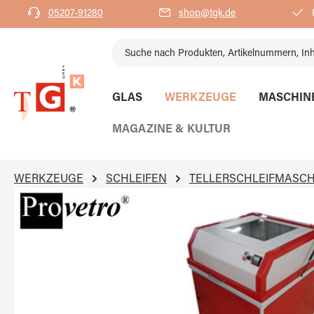
05207-91280
shop@tgk.de
K
springen
Zur Hauptnavigation springen
GLAS
WERKZEUGE
MASCHIN
MAGAZINE & KULTUR
WERKZEUGE
SCHLEIFEN
TELLERSCHLEIFMASC