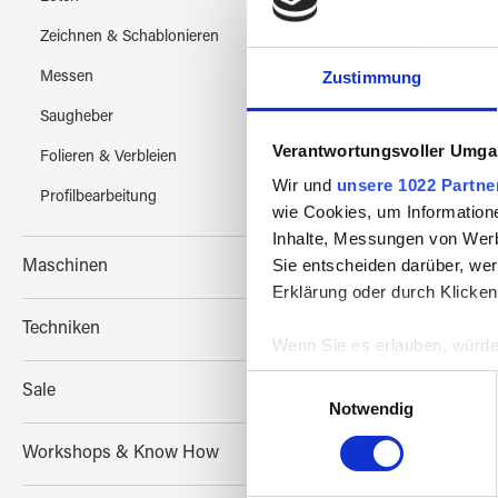
Zeichnen & Schablonieren
Zustimmung
Messen
Saugheber
Verantwortungsvoller Umgan
Siliciu
Folieren & Verbleien
Wir und
unsere 1022 Partne
Profilbearbeitung
wie Cookies, um Information
Inhalte, Messungen von Werb
Sie entscheiden darüber, wer
Maschinen
Erklärung oder durch Klicken
Techniken
Wenn Sie es erlauben, würde
Informationen über Ih
Einwilligungsauswahl
Sale
Ihr Gerät durch aktiv
Notwendig
Erfahren Sie mehr darüber, w
Workshops & Know How
Einzelheiten
fest.