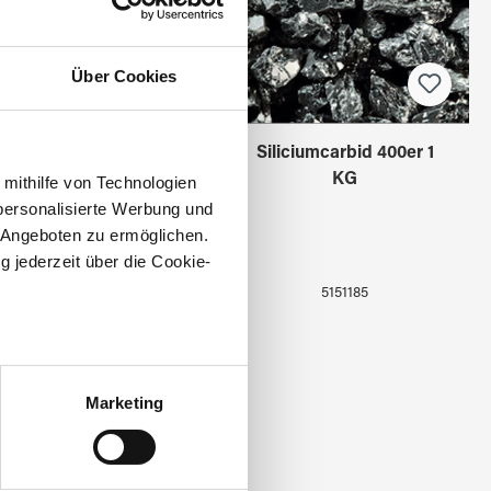
Über Cookies
iliciumcarbid 600er 1
Siliciumcarbid 400er 1
KG
KG
 mithilfe von Technologien
personalisierte Werbung und
 Angeboten zu ermöglichen.
g jederzeit über die Cookie-
5151184
5151185
au sein können
zieren
Marketing
hre Präferenzen im
Abschnitt