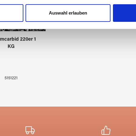
nhalte und Anzeigen zu personalisieren, Funktionen für soziale
Website zu analysieren. Außerdem geben wir Informationen zu I
Auswahl erlauben
r soziale Medien, Werbung und Analysen weiter. Unsere Partner
 Daten zusammen, die Sie ihnen bereitgestellt haben oder die s
n.
umcarbid 220er 1
KG
5151221