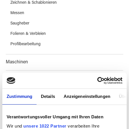
Zeichnen & Schablonieren
Messen
Saugheber
Folieren & Verbleien
Profilbearbeitung
Maschinen
Techniken
Sale
Zustimmung
Details
Anzeigeneinstellungen
Über
Workshops & Know How
Verantwortungsvoller Umgang mit Ihren Daten
Wir und
unsere 1022 Partner
verarbeiten Ihre
Besuch vereinbaren