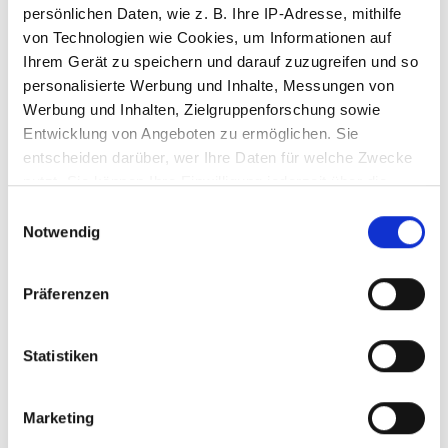
persönlichen Daten, wie z. B. Ihre IP-Adresse, mithilfe
von Technologien wie Cookies, um Informationen auf
Magazine & Kultur
Ihrem Gerät zu speichern und darauf zuzugreifen und so
personalisierte Werbung und Inhalte, Messungen von
Werbung und Inhalten, Zielgruppenforschung sowie
Entwicklung von Angeboten zu ermöglichen. Sie
entscheiden darüber, wer Ihre Daten für welche Zwecke
PRODUKTE FILTERN
nutzt. Sie können Ihre Einwilligung jederzeit über die
Cookie-Erklärung oder durch Klicken auf das Privacy
Einwilligungsauswahl
Trigger Symbol ändern oder widerrufen
Notwendig
Wenn Sie es erlauben, würden wir auch gerne:
Präferenzen
Informationen über Ihre geografische Lage
erfassen, welche bis auf einige Meter genau sein
können
Statistiken
Ihr Gerät durch aktives Scannen nach
bestimmten Merkmalen (Fingerprinting) identifizieren
Marketing
Erfahren Sie mehr darüber, wie Ihre persönlichen Daten