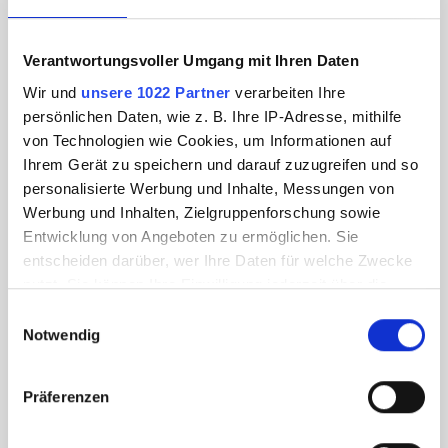
Verantwortungsvoller Umgang mit Ihren Daten
Wir und
unsere 1022 Partner
verarbeiten Ihre
persönlichen Daten, wie z. B. Ihre IP-Adresse, mithilfe
von Technologien wie Cookies, um Informationen auf
Ihrem Gerät zu speichern und darauf zuzugreifen und so
personalisierte Werbung und Inhalte, Messungen von
Werbung und Inhalten, Zielgruppenforschung sowie
Entwicklung von Angeboten zu ermöglichen. Sie
entscheiden darüber, wer Ihre Daten für welche Zwecke
nutzt. Sie können Ihre Einwilligung jederzeit über die
Cookie-Erklärung oder durch Klicken auf das Privacy
Einwilligungsauswahl
Trigger Symbol ändern oder widerrufen
Notwendig
Wenn Sie es erlauben, würden wir auch gerne:
Präferenzen
Informationen über Ihre geografische Lage
erfassen, welche bis auf einige Meter genau sein