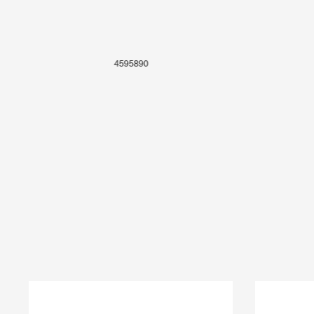
4595890
Produktgalerie überspringen