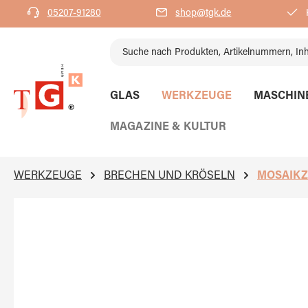
05207-91280
shop@tgk.de
K
springen
Zur Hauptnavigation springen
GLAS
WERKZEUGE
MASCHIN
MAGAZINE & KULTUR
WERKZEUGE
BRECHEN UND KRÖSELN
MOSAIK
Bildergalerie überspringen