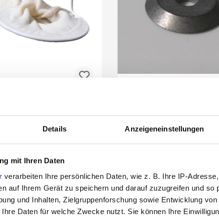
ZAG Splitterfangbeutel
ZAG-ZAG Ersatzra
Details
Anzeigeneinstellungen
g mit Ihren Daten
0031002
0031003
r
verarbeiten Ihre persönlichen Daten, wie z. B. Ihre IP-Adresse,
en auf Ihrem Gerät zu speichern und darauf zuzugreifen und so 
ung und Inhalten, Zielgruppenforschung sowie Entwicklung von
Das könnte Sie auch interessieren
 Ihre Daten für welche Zwecke nutzt. Sie können Ihre Einwilligun