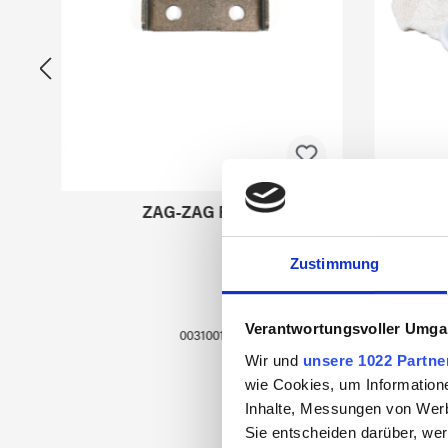
-
ZAG-ZAG Feder
ZAG-
Zustimmung
Verantwortungsvoller Umgan
0031001
Wir und
unsere 1022 Partne
wie Cookies, um Information
Inhalte, Messungen von Werb
Sie entscheiden darüber, wer