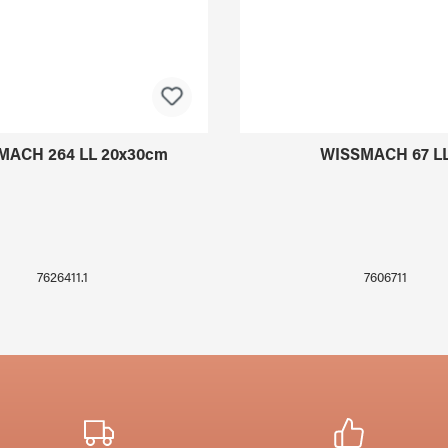
MACH 264 LL 20x30cm
WISSMACH 67 L
7626411.1
7606711