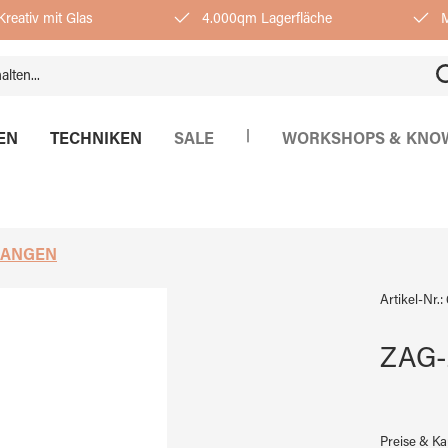
reativ mit Glas
4.000qm Lagerfläche
M
|
EN
TECHNIKEN
SALE
WORKSHOPS & KNO
ZANGEN
Artikel-Nr.:
ZAG-
Preise & K