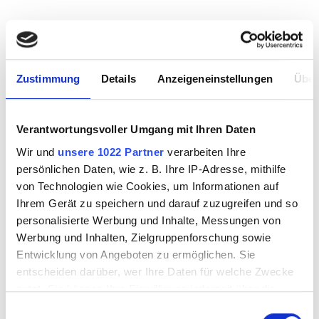
Zustimmung
Details
Anzeigeneinstellungen
Über
Verantwortungsvoller Umgang mit Ihren Daten
Wir und
unsere 1022 Partner
verarbeiten Ihre
persönlichen Daten, wie z. B. Ihre IP-Adresse, mithilfe
Fusingform Mandel
von Technologien wie Cookies, um Informationen auf
Ihrem Gerät zu speichern und darauf zuzugreifen und so
personalisierte Werbung und Inhalte, Messungen von
Werbung und Inhalten, Zielgruppenforschung sowie
Entwicklung von Angeboten zu ermöglichen. Sie
3522705
entscheiden darüber, wer Ihre Daten für welche Zwecke
nutzt. Sie können Ihre Einwilligung jederzeit über die
Cookie-Erklärung oder durch Klicken auf das Privacy
Einwilligungsauswahl