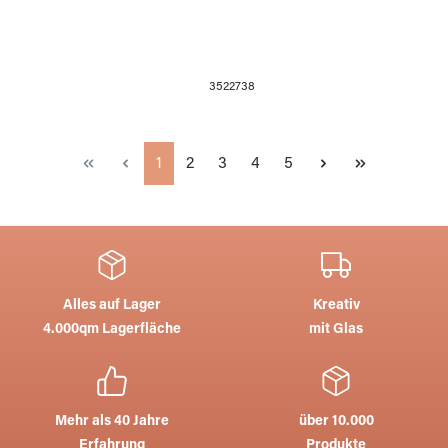
3522738
Seite
Seite
Seite
Seite
Seite
1
2
3
4
5
Alles auf Lager
Kreativ
4.000qm Lagerfläche
mit Glas
Mehr als 40 Jahre
über 10.000
Erfahrung
Produkte