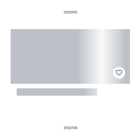
3522592
Fusingform Pyramide 3-seitig
3522768