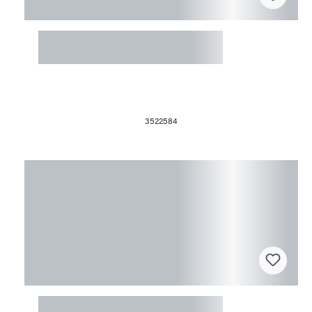
Fusingform 38x23x4cm Platte
länglich gross
3522584
Fusingform 28x28x2cm Quadrat