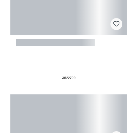
Fusingform Textur Floral
3522709