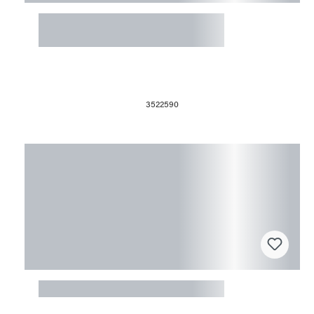
Fusingform 30x30x18cm
Kerzenhalter 4
3522590
Fusingform Oval