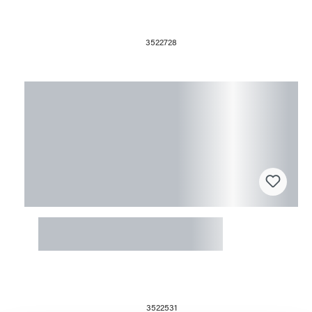
3522728
Fusingform 18x18x0,5cm Drop Out
Ring mini
3522531