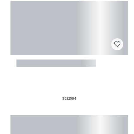
Fusingform 25x21x3cm Murrini 1
3522594