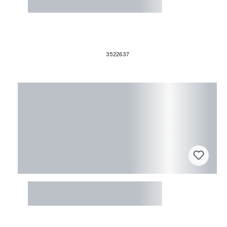
Welle gross
3522637
Fusingform 16x15x3cm
Kerzenhalter 1