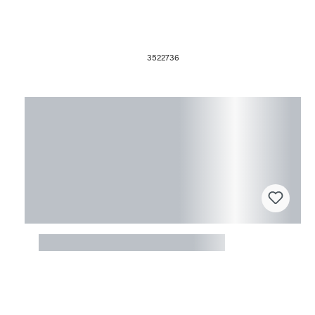
3522736
Fusingform 45x16x2cm Oval lang