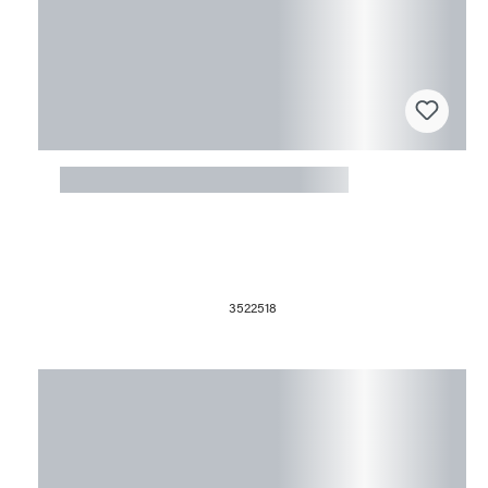
Fusingform 37x37x2cm Teller rund I
3522518