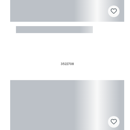
Fusingform Textur Fisch
3522708