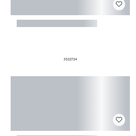
Fusingform Schale rund, 3 Füße
3522724