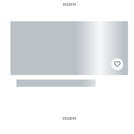
3522574
Castingform 12x9x1cm Nummer 1
3522645