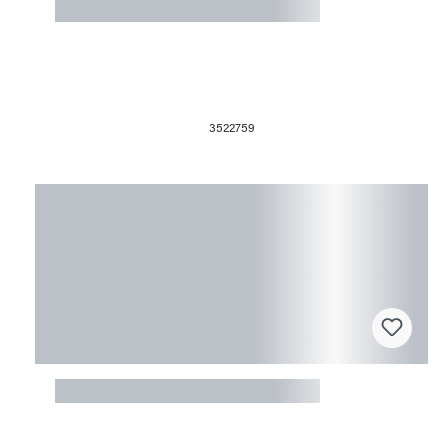
Fusingform Herz medium
3522759
Fusingform Eiswürfel