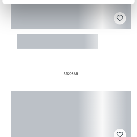
weiteren Daten zusammen, die Sie ihnen bereitgestellt
haben oder die sie im Rahmen Ihrer Nutzung der Dienste
gesammelt haben.
Fusingform 9x9x9cm Sushi Quadrat
klein
3522665