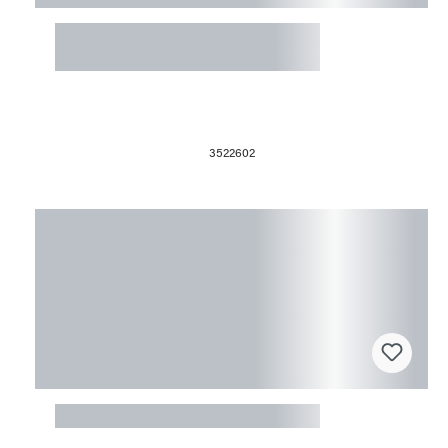
Fusingform 23x23x4cm
Kugelschale
3522602
Fusingform Spirale