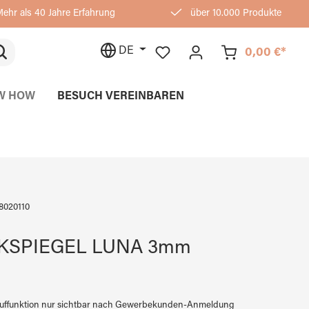
ehr als 40 Jahre Erfahrung
über 10.000 Produkte
DE
0,00 €*
W HOW
BESUCH VEREINBAREN
8020110
KSPIEGEL LUNA 3mm
auffunktion nur sichtbar nach Gewerbekunden-Anmeldung