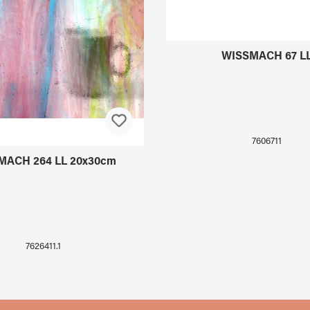
MACH 264 LL 20x30cm
WISSMACH 67 L
7626411.1
7606711