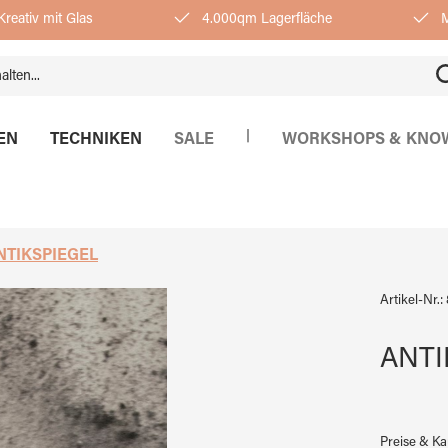
reativ mit Glas
4.000qm Lagerfläche
M
|
EN
TECHNIKEN
SALE
WORKSHOPS & KNO
NTIKSPIEGEL
Artikel-Nr.:
ANTI
Preise & K