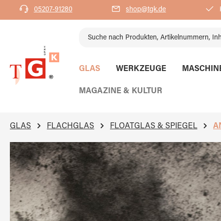
05207-91280
shop@tgk.de
K
springen
Zur Hauptnavigation springen
GLAS
WERKZEUGE
MASCHIN
MAGAZINE & KULTUR
GLAS
FLACHGLAS
FLOATGLAS & SPIEGEL
A
Bildergalerie überspringen