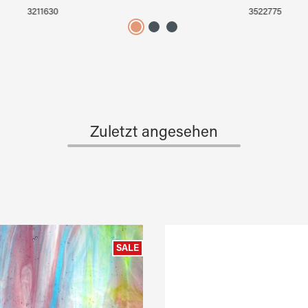
3211630
3522775
Zuletzt angesehen
SALE