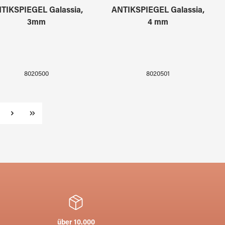
TIKSPIEGEL Galassia,
ANTIKSPIEGEL Galassia,
3mm
4 mm
8020500
8020501
te
über 10.000