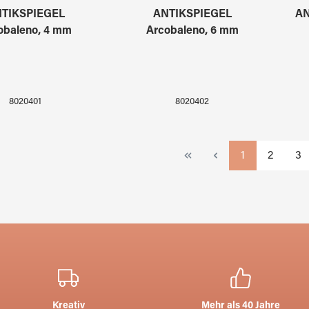
TIKSPIEGEL
ANTIKSPIEGEL
AN
obaleno, 4 mm
Arcobaleno, 6 mm
8020401
8020402
Seite
Seite
Sei
1
2
3
Kreativ
Mehr als 40 Jahre