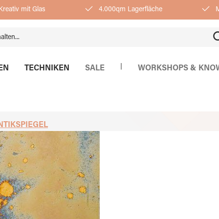
reativ mit Glas
4.000qm Lagerfläche
M
|
EN
TECHNIKEN
SALE
WORKSHOPS & KNO
NTIKSPIEGEL