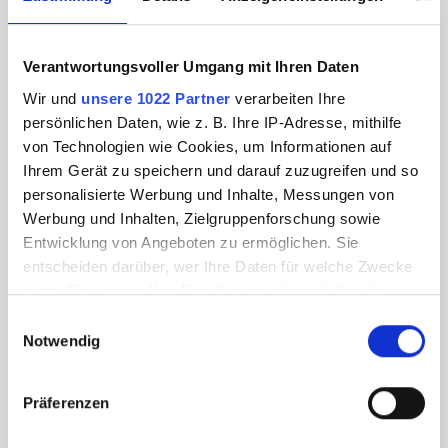
Verantwortungsvoller Umgang mit Ihren Daten
Wir und
unsere 1022 Partner
verarbeiten Ihre
persönlichen Daten, wie z. B. Ihre IP-Adresse, mithilfe
von Technologien wie Cookies, um Informationen auf
Ihrem Gerät zu speichern und darauf zuzugreifen und so
personalisierte Werbung und Inhalte, Messungen von
Werbung und Inhalten, Zielgruppenforschung sowie
Entwicklung von Angeboten zu ermöglichen. Sie
entscheiden darüber, wer Ihre Daten für welche Zwecke
nutzt. Sie können Ihre Einwilligung jederzeit über die
Cookie-Erklärung oder durch Klicken auf das Privacy
Einwilligungsauswahl
Trigger Symbol ändern oder widerrufen
Notwendig
Wenn Sie es erlauben, würden wir auch gerne:
Präferenzen
Informationen über Ihre geografische Lage
erfassen, welche bis auf einige Meter genau sein