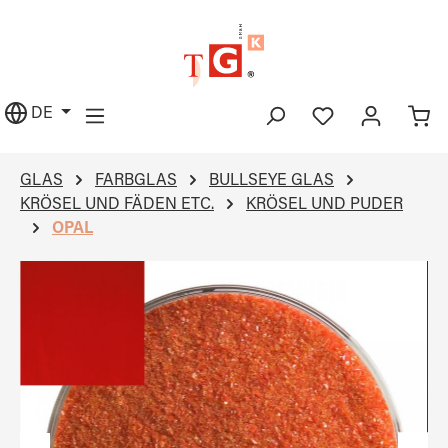
alt springen
DE
GLAS
FARBGLAS
BULLSEYE GLAS
KRÖSEL UND FÄDEN ETC.
KRÖSEL UND PUDER
OPAL
Bildergalerie überspringen