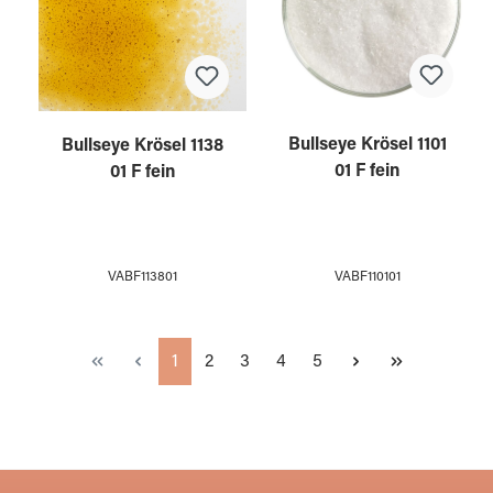
Bullseye Krösel 1101
Bullseye Krösel 1138
01 F fein
01 F fein
VABF110101
VABF113801
Seite
Seite
Seite
Seite
Seite
1
2
3
4
5