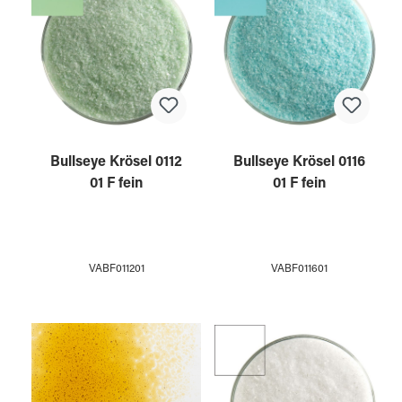
Bullseye Krösel 0112
Bullseye Krösel 0116
01 F fein
01 F fein
VABF011201
VABF011601