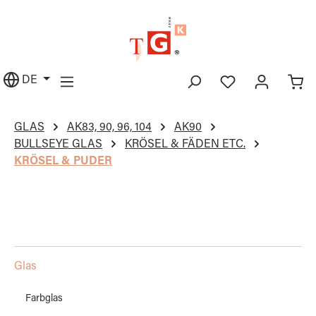
alt springen
DE
GLAS
AK83, 90, 96, 104
AK90
BULLSEYE GLAS
KRÖSEL & FÄDEN ETC.
KRÖSEL & PUDER
Glas
Farbglas