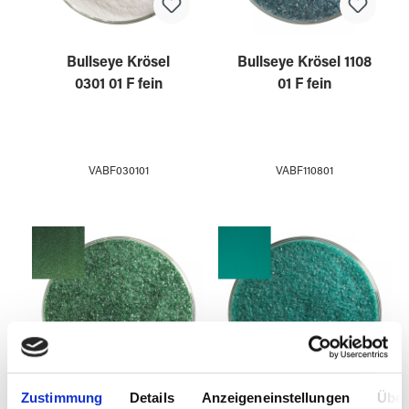
Bullseye Krösel
Bullseye Krösel 1108
0301 01 F fein
01 F fein
VABF030101
VABF110801
Zustimmung
Details
Anzeigeneinstellungen
Über