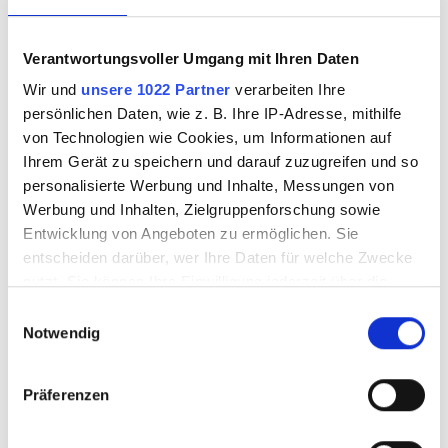
Bullseye Krösel 1112
Bullseye Krösel
01 F fein
0144 01 F fein
Verantwortungsvoller Umgang mit Ihren Daten
Wir und
unsere 1022 Partner
verarbeiten Ihre
persönlichen Daten, wie z. B. Ihre IP-Adresse, mithilfe
von Technologien wie Cookies, um Informationen auf
VABF111201
VABF014401
Ihrem Gerät zu speichern und darauf zuzugreifen und so
personalisierte Werbung und Inhalte, Messungen von
Werbung und Inhalten, Zielgruppenforschung sowie
Entwicklung von Angeboten zu ermöglichen. Sie
entscheiden darüber, wer Ihre Daten für welche Zwecke
nutzt. Sie können Ihre Einwilligung jederzeit über die
Cookie-Erklärung oder durch Klicken auf das Privacy
Einwilligungsauswahl
Trigger Symbol ändern oder widerrufen
Notwendig
Wenn Sie es erlauben, würden wir auch gerne:
Präferenzen
Informationen über Ihre geografische Lage
Bullseye Krösel 1311
Bullseye Krösel
erfassen, welche bis auf einige Meter genau sein
01 F fein
0009 01 F fein