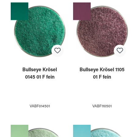
Bullseye Krösel
Bullseye Krösel 1105
0145 01 F fein
01 F fein
VABF014501
VABF110501