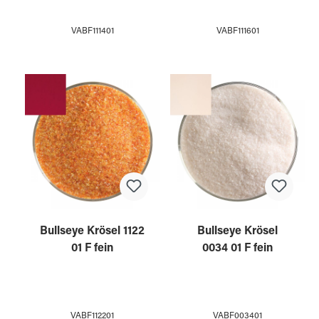
VABF111401
VABF111601
Bullseye Krösel 1122
Bullseye Krösel
01 F fein
0034 01 F fein
VABF112201
VABF003401