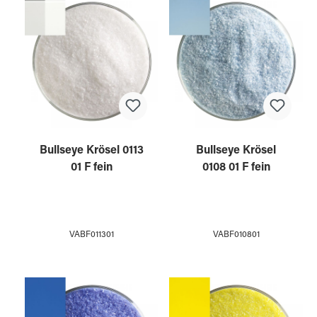
Bullseye Krösel 0113
Bullseye Krösel
01 F fein
0108 01 F fein
VABF011301
VABF010801