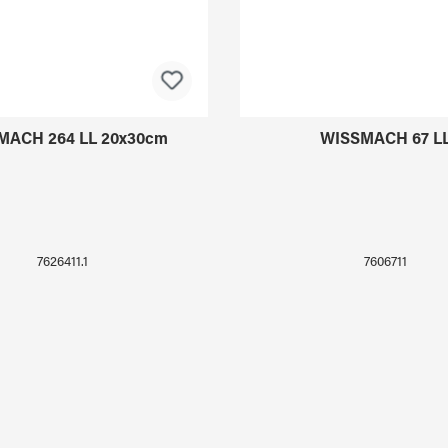
MACH 264 LL 20x30cm
WISSMACH 67 L
7626411.1
7606711