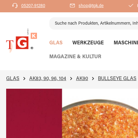
05207-91280
shop@tgk.de
K
springen
Zur Hauptnavigation springen
GLAS
WERKZEUGE
MASCHIN
MAGAZINE & KULTUR
GLAS
AK83, 90, 96, 104
AK90
BULLSEYE GLAS
Bildergalerie überspringen