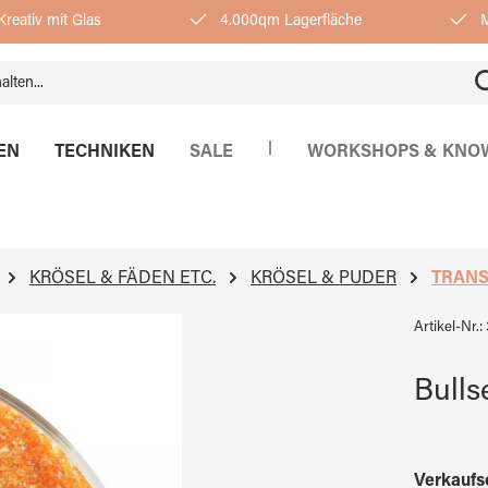
reativ mit Glas
4.000qm Lagerfläche
M
|
EN
TECHNIKEN
SALE
WORKSHOPS & KNO
KRÖSEL & FÄDEN ETC.
KRÖSEL & PUDER
TRAN
Artikel-Nr.:
Bulls
Verkaufs