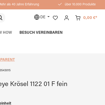
ehr als 40 Jahre Erfahrung
über 10.000 Produkte
DE
0,00 €*
W HOW
BESUCH VEREINBAREN
SPARENT
3543015
eye Krösel 1122 01 F fein
auswählen
einheit