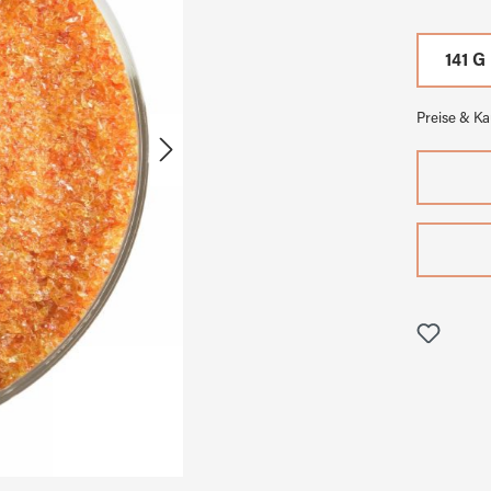
141 G
Preise & K