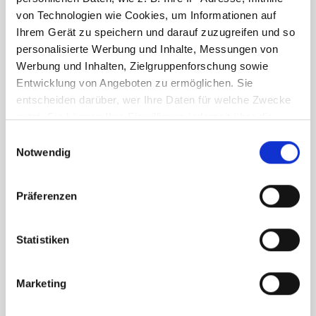
von Technologien wie Cookies, um Informationen auf
Ihrem Gerät zu speichern und darauf zuzugreifen und so
personalisierte Werbung und Inhalte, Messungen von
Bodenhalter für Displays 45958xx Eisen
Werbung und Inhalten, Zielgruppenforschung sowie
Entwicklung von Angeboten zu ermöglichen. Sie
entscheiden darüber, wer Ihre Daten für welche Zwecke
nutzt. Sie können Ihre Einwilligung jederzeit über die
Cookie-Erklärung oder durch Klicken auf das Privacy
Einwilligungsauswahl
Trigger Symbol ändern oder widerrufen
Notwendig
4595890
Wenn Sie es erlauben, würden wir auch gerne:
Präferenzen
Informationen über Ihre geografische Lage
erfassen, welche bis auf einige Meter genau sein
können
Statistiken
Ihr Gerät durch aktives Scannen nach
bestimmten Merkmalen (Fingerprinting) identifizieren
Zuletzt angesehen
Marketing
Erfahren Sie mehr darüber, wie Ihre persönlichen Daten
verarbeitet werden, und legen Sie Ihre Präferenzen im