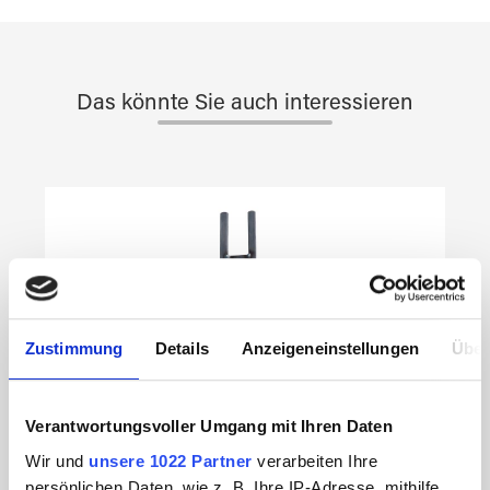
Das könnte Sie auch interessieren
Produktgalerie überspringen
Zustimmung
Details
Anzeigeneinstellungen
Über
Verantwortungsvoller Umgang mit Ihren Daten
Wir und
unsere 1022 Partner
verarbeiten Ihre
persönlichen Daten, wie z. B. Ihre IP-Adresse, mithilfe