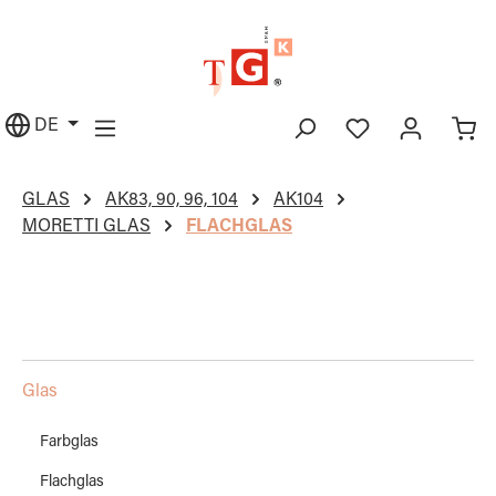
alt springen
DE
GLAS
AK83, 90, 96, 104
AK104
MORETTI GLAS
FLACHGLAS
Glas
Farbglas
Flachglas