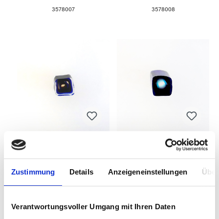
3578007
3578008
MILLEFIORI-Stab
MILLEFIORI-Stab
5x5mm eckig
5x5mm eckig
Zustimmung
Details
Anzeigeneinstellungen
Über
Verantwortungsvoller Umgang mit Ihren Daten
3578009
3578010