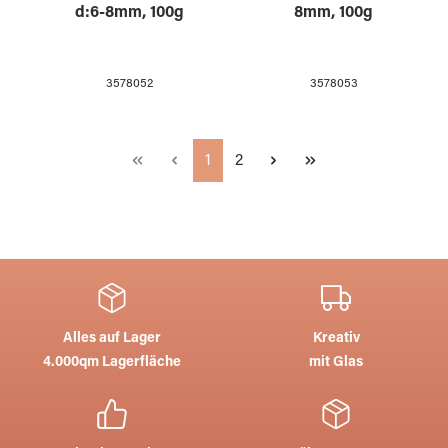
d:6-8mm, 100g
8mm, 100g
3578052
3578053
Seite
Seite
1
2
Alles auf Lager
Kreativ
4.000qm Lagerfläche
mit Glas