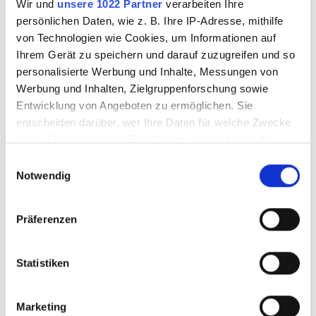
Wir und
unsere 1022 Partner
verarbeiten Ihre
persönlichen Daten, wie z. B. Ihre IP-Adresse, mithilfe
von Technologien wie Cookies, um Informationen auf
Ihrem Gerät zu speichern und darauf zuzugreifen und so
personalisierte Werbung und Inhalte, Messungen von
Werbung und Inhalten, Zielgruppenforschung sowie
Entwicklung von Angeboten zu ermöglichen. Sie
entscheiden darüber, wer Ihre Daten für welche Zwecke
nutzt. Sie können Ihre Einwilligung jederzeit über die
Cookie-Erklärung oder durch Klicken auf das Privacy
Einwilligungsauswahl
Trigger Symbol ändern oder widerrufen
Notwendig
MILLEFIORI-Stab
MILLEFIORI-Stab
4x4mm eckig
4,5x5mm eckig
Wenn Sie es erlauben, würden wir auch gerne:
Präferenzen
Informationen über Ihre geografische Lage
erfassen, welche bis auf einige Meter genau sein
können
Statistiken
3578011
3578012
Ihr Gerät durch aktives Scannen nach
bestimmten Merkmalen (Fingerprinting) identifizieren
Marketing
Erfahren Sie mehr darüber, wie Ihre persönlichen Daten