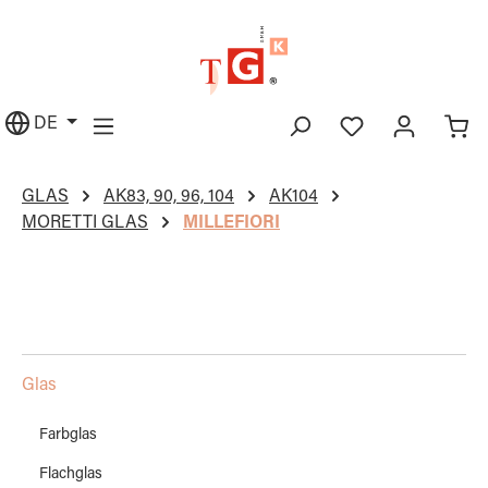
alt springen
DE
GLAS
AK83, 90, 96, 104
AK104
MORETTI GLAS
MILLEFIORI
Glas
Farbglas
Flachglas