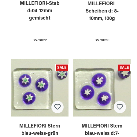
MILLEFIORI-Stab
MILLEFIORI-
d:04-12mm
Scheiben d: 8-
gemischt
10mm, 100g
3578022
3578050
SALE
SALE
MILLEFIORI Stern
MILLEFIORI Stern
blau-weiss-grün
blau-weiss d:7-