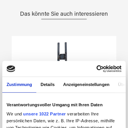
Das könnte Sie auch interessieren
Produktgalerie überspringen
Zustimmung
Details
Anzeigeneinstellungen
Über
Verantwortungsvoller Umgang mit Ihren Daten
Wir und
unsere 1022 Partner
verarbeiten Ihre
persönlichen Daten, wie z. B. Ihre IP-Adresse, mithilfe
von Technologien wie Cookies, um Informationen auf