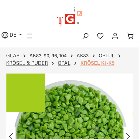
alt springen
DE
GLAS
AK83, 90, 96, 104
AK83
OPTUL
KRÖSEL & PUDER
OPAL
KRÖSEL K1-K5
Bildergalerie überspringen