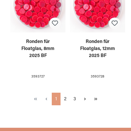
Ronden für
Ronden für
Floatglas, 8mm
Floatglas, 12mm
2025 BF
2025 BF
3593727
3593728
Seite
Seite
Seite
1
2
3