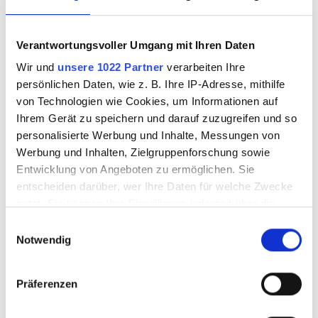
Ronden für
Ronden für
Floatglas, 12mm
Floatglas, 16mm
Verantwortungsvoller Umgang mit Ihren Daten
0076
0076
Wir und
unsere 1022 Partner
verarbeiten Ihre
persönlichen Daten, wie z. B. Ihre IP-Adresse, mithilfe
von Technologien wie Cookies, um Informationen auf
3593710
3593711
Ihrem Gerät zu speichern und darauf zuzugreifen und so
personalisierte Werbung und Inhalte, Messungen von
Werbung und Inhalten, Zielgruppenforschung sowie
Entwicklung von Angeboten zu ermöglichen. Sie
entscheiden darüber, wer Ihre Daten für welche Zwecke
nutzt. Sie können Ihre Einwilligung jederzeit über die
Cookie-Erklärung oder durch Klicken auf das Privacy
Einwilligungsauswahl
Trigger Symbol ändern oder widerrufen
Notwendig
Wenn Sie es erlauben, würden wir auch gerne:
Präferenzen
Informationen über Ihre geografische Lage
Ronden für
Ronden für
erfassen, welche bis auf einige Meter genau sein