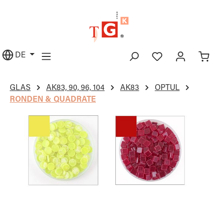
alt springen
DE
GLAS
AK83, 90, 96, 104
AK83
OPTUL
RONDEN & QUADRATE