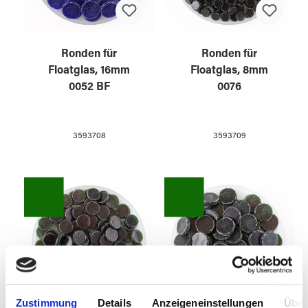
Ronden für
Ronden für
Floatglas, 16mm
Floatglas, 8mm
0052 BF
0076
3593708
3593709
Zustimmung
Details
Anzeigeneinstellungen
Über