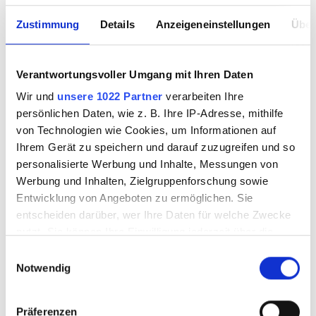
Zustimmung
Details
Anzeigeneinstellungen
Über
Verantwortungsvoller Umgang mit Ihren Daten
CBS Dichroic S1009
CBS Dichroic S100
Wir und
unsere 1022 Partner
verarbeiten Ihre
CX TRBH AK96
RB1 AK96
persönlichen Daten, wie z. B. Ihre IP-Adresse, mithilfe
von Technologien wie Cookies, um Informationen auf
Ihrem Gerät zu speichern und darauf zuzugreifen und so
personalisierte Werbung und Inhalte, Messungen von
VACBS3531020
VACBS3531021
Werbung und Inhalten, Zielgruppenforschung sowie
Entwicklung von Angeboten zu ermöglichen. Sie
entscheiden darüber, wer Ihre Daten für welche Zwecke
nutzt. Sie können Ihre Einwilligung jederzeit über die
Cookie-Erklärung oder durch Klicken auf das Privacy
Einwilligungsauswahl
Trigger Symbol ändern oder widerrufen
Notwendig
Wenn Sie es erlauben, würden wir auch gerne:
Präferenzen