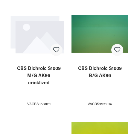
CBS Dichroic S1009
CBS Dichroic S1009
M/G AK96
B/G AK96
crinklized
VACBS3531011
VACBS3531014