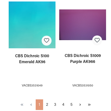
CBS Dichroic S1009
CBS Dichroic S100
Purple AK966
Emerald AK96
VACBS3531050
VACBS3531049
Seite
Seite
Seite
Seite
Seite
1
2
3
4
5